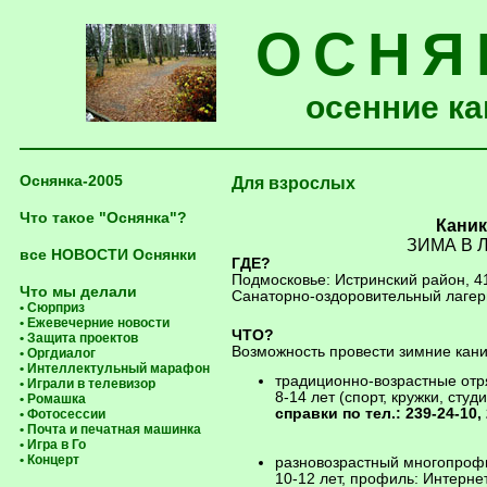
ОСНЯ
осенние ка
Оснянка-2005
Для взрослых
Что такое "Оснянка"?
Кани
ЗИМА В 
все НОВОСТИ Оснянки
ГДЕ?
Подмосковье: Истринский район, 4
Что мы делали
Санаторно-оздоровительный лаге
• Сюрприз
• Ежевечерние новости
ЧТО?
• Защита проектов
Возможность провести зимние кани
• Оргдиалог
• Интеллектульный марафон
традиционно-возрастные от
• Играли в телевизор
8-14 лет (спорт, кружки, сту
• Ромашка
справки по тел.: 239-24-10,
• Фотосессии
• Почта и печатная машинка
• Игра в Го
• Концерт
разновозрастный многопроф
10-12 лет, профиль: Интерне