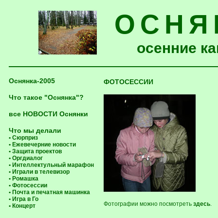
ОСНЯ
осенние ка
Оснянка-2005
ФОТОСЕССИИ
Что такое "Оснянка"?
все НОВОСТИ Оснянки
Что мы делали
• Сюрприз
• Ежевечерние новости
• Защита проектов
• Оргдиалог
• Интеллектульный марафон
• Играли в телевизор
• Ромашка
• Фотосессии
• Почта и печатная машинка
• Игра в Го
Фотографии можно посмотреть
здесь
.
• Концерт