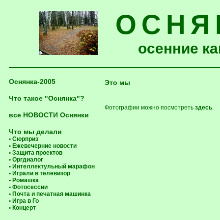
ОСНЯ
осенние ка
Оснянка-2005
Это мы
Что такое "Оснянка"?
Фотографии можно посмотреть
здесь
.
все НОВОСТИ Оснянки
Что мы делали
• Сюрприз
• Ежевечерние новости
• Защита проектов
• Оргдиалог
• Интеллектульный марафон
• Играли в телевизор
• Ромашка
• Фотосессии
• Почта и печатная машинка
• Игра в Го
• Концерт