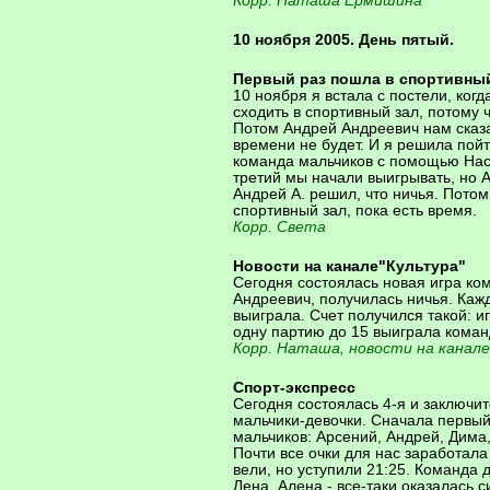
Корр. Наташа Ермишина
10 ноября 2005. День пятый.
Первый раз пошла в спортивны
10 ноября я встала с постели, ког
сходить в спортивный зал, потому ч
Потом Андрей Андреевич нам сказа
времени не будет. И я решила пой
команда мальчиков с помощью Насти
третий мы начали выигрывать, но А
Андрей А. решил, что ничья. Потом
спортивный зал, пока есть время.
Корр. Света
Новости на канале"Культура"
Сегодня состоялась новая игра ком
Андреевич, получилась ничья. Кажд
выиграла. Счет получился такой: иг
одну партию до 15 выиграла коман
Корр. Наташа, новости на канале
Спорт-экспресс
Сегодня состоялась 4-я и заключи
мальчики-девочки. Сначала первы
мальчиков: Арсений, Андрей, Дима,
Почти все очки для нас заработала
вели, но уступили 21:25. Команда 
Лена, Алена - все-таки оказалась 