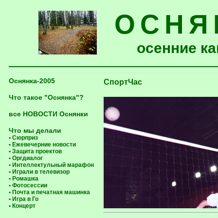
ОСНЯ
осенние ка
Оснянка-2005
СпортЧас
Что такое "Оснянка"?
все НОВОСТИ Оснянки
Что мы делали
• Сюрприз
• Ежевечерние новости
• Защита проектов
• Оргдиалог
• Интеллектульный марафон
• Играли в телевизор
• Ромашка
• Фотосессии
• Почта и печатная машинка
• Игра в Го
• Концерт