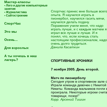
Мастер-классы
• Лого и другие компьютерные
занятия
Спортчас принес мне больше всег
• Журналистика
опыта. Я научился играть в
• Сайтостроение
пионербол, научился гасить мячи,
научился делать подачу.
СпортЧас
Поражения учили меня, что надо
играть лучше, и с каждым матчем я
Это мы
играл все лучше и лучше. И я
понял, что, если хочешь стать
Осень...
настоящим профессионалом, надо
очень долго трудиться.
Данила Касаткин
Для взрослых
А ты хочешь в наш
лагерь?
СПОРТИВНЫЕ ХРОНИКИ
7 ноября 2005. День второй.
Матч по пионерболу
Сегодня утром в спортивном зале 
Играли команда девочек с Никитой
Никиты. Команда мальчиков почти 
проиграла. Некоторые игроки считаю
товарищи, позор!"
Корр. Арсений Тишин