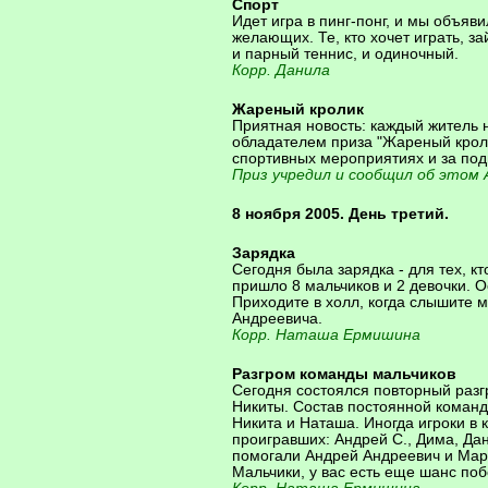
Спорт
Идет игра в пинг-понг, и мы объяви
желающих. Те, кто хочет играть, з
и парный теннис, и одиночный.
Корр. Данила
Жареный кролик
Приятная новость: каждый житель 
обладателем приза "Жареный кроли
спортивных мероприятиях и за под
Приз учредил и сообщил об этом
8 ноября 2005. День третий.
Зарядка
Сегодня была зарядка - для тех, кт
пришло 8 мальчиков и 2 девочки. 
Приходите в холл, когда слышите м
Андреевича.
Корр. Наташа Ермишина
Разгром команды мальчиков
Сегодня состоялся повторный разг
Никиты. Состав постоянной команд
Никита и Наташа. Иногда игроки в
проигравших: Андрей С., Дима, Дан
помогали Андрей Андреевич и Мар
Мальчики, у вас есть еще шанс поб