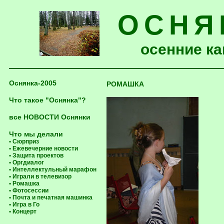
ОСНЯ
осенние ка
Оснянка-2005
РОМАШКА
Что такое "Оснянка"?
все НОВОСТИ Оснянки
Что мы делали
• Сюрприз
• Ежевечерние новости
• Защита проектов
• Оргдиалог
• Интеллектульный марафон
• Играли в телевизор
• Ромашка
• Фотосессии
• Почта и печатная машинка
• Игра в Го
• Концерт