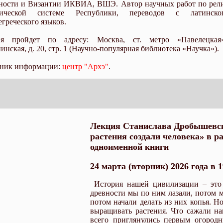
ности и Византии ИКВИА, ВШЭ. Автор научных работ по рел
тической системе Республики, переводов с латинск
егреческого языков.
ия пройдет по адресу: Москва, ст. метро «Павелецкая»
инская, д. 20, стр. 1 (Научно-популярная библиотека «Научка»).
ник информации:
центр "Архэ"
.
Лекция Станислава Дробышевск
растения создали человека» в р
одноименной книги
24 марта (вторник) 2026 года в 1
История нашей цивилизации – это
древности мы по ним лазали, потом 
потом начали делать из них копья. Н
выращивать растения. Что сажали н
всего приглянулись первым огород