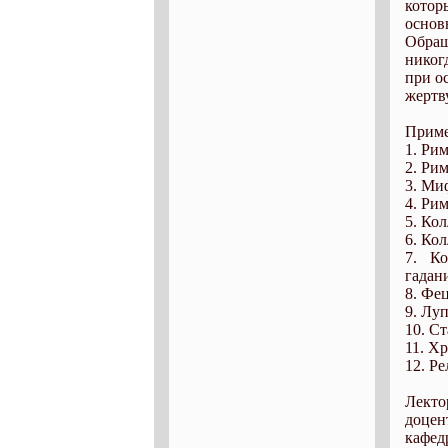
котор
основ
Обращ
никог
при о
жертв
Приме
1. Рим
2. Ри
3. Ми
4. Ри
5. Ко
6. Кол
7. Ко
гадани
8. Фец
9. Лу
10. Ст
11. Х
12. Ре
Лект
доцен
кафед