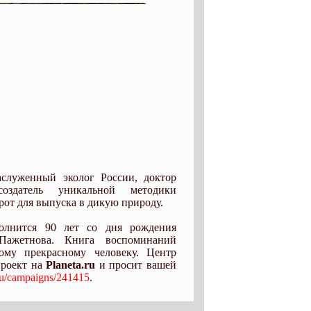
служенный эколог России, доктор
создатель уникальной методики
от для выпуска в дикую природу.
олнится 90 лет со дня рождения
Пажетнова. Книга воспоминаний
ому прекрасному человеку. Центр
проект на
Planeta.ru
и просит вашей
.ru/campaigns/241415
.