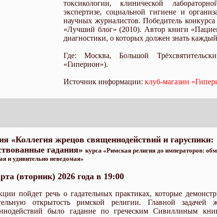
токсикологии, клинической лабораторно
экспертизе, социальной гигиене и органи
научных журналистов. Победитель конкурс
«Лучший блог» (2010). Автор книги «Паци
диагностики, о которых должен знать каждый
Где: Москва, Большой Трёхсвятительски
«Гиперион»).
Источник информации:
клуб-магазин «Гипер
ия «Коллегия жрецов священнодействий и гаруспики:
ствованные гадания»
курса «Римская религия до императоров: об
ая и удивительно неведомая»
рта (вторник) 2026 года в 19:00
кции пойдет речь о гадательных практиках, которые демонст
тельную открытость римской религии. Главной задачей 
ннодействий было гадание по греческим Сивиллиным кни