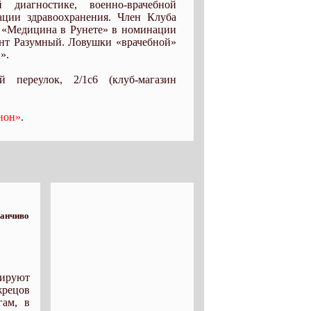
й диагностике, военно-врачебной
зации здравоохранения. Член Клуба
а «Медицина в Рунете» в номинации
ент Разумный. Ловушки «врачебной»
».
й переулок, 2/1с6 (клуб-магазин
ион»
.
манчиво
рируют
жрецов
гам, в