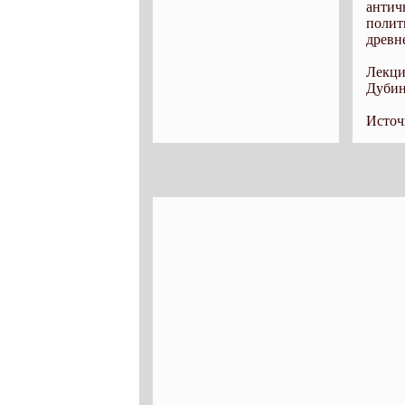
антич
поли
древн
Лекц
Дубин
Источ