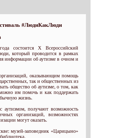
естиваль #ЛюдиКакЛюди
а
ода состоится Х Всероссийский
ди, который проводится в рамках
ия информации об аутизме в очном и
 организаций, оказывающим помощь
ударственных, так и общественных из
ать общество об аутизме, о том, как
 можно им помочь и как поддержать
обычную жизнь.
с аутизмом, получают возможность
ичных организаций, возможностях
изации могут оказать.
кве: музей-заповедник «Царицыно»
 библиотека.