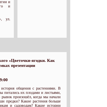
игии и
ого и
, ул.
ого «Цветочки-ягодки. Как
амках презентации
9:00
 история общения с растениями. В
мы питались их плодами и листьями,
о рывок произошёл, когда мы начали
аши предки? Какие растения больше
никам и садоводам? Какие истории