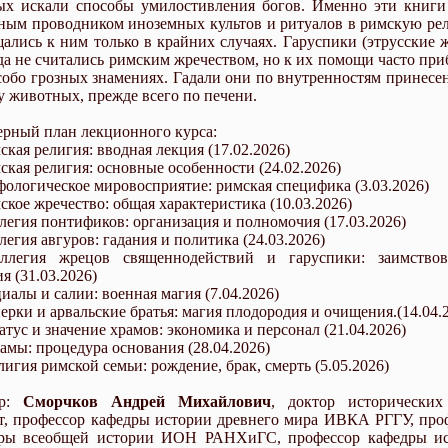
ых искали способы умилостивления богов. Именно эти книги
ным проводником иноземных культов и ритуалов в римскую ре
ались к ним только в крайних случаях. Гаруспики (этрусские 
да не считались римским жречеством, но к их помощи часто при
собо грозных знамениях. Гадали они по внутренностям принесе
у животных, прежде всего по печени.
рный план лекционного курса:
ская религия: вводная лекция (17.02.2026)
мская религия: основные особенности (24.02.2026)
фологическое мировосприятие: римская специфика (3.03.2026)
мское жречество: общая характеристика (10.03.2026)
ллегия понтификов: организация и полномочия (17.03.2026)
легия авгуров: гадания и политика (24.03.2026)
ллегия жрецов священнодействий и гаруспики: заимство
я (31.03.2026)
иалы и салии: военная магия (7.04.2026)
перки и арвальские братья: магия плодородия и очищения.(14.04.
атус и значение храмов: экономика и персонал (21.04.2026)
рамы: процедура основания (28.04.2026)
лигия римской семьи: рождение, брак, смерть (5.05.2026)
ор:
Сморчков Андрей Михайлович
, доктор исторических
т, профессор кафедры истории древнего мира ИВКА РГГУ, про
ры всеобщей истории ИОН РАНХиГС, профессор кафедры и