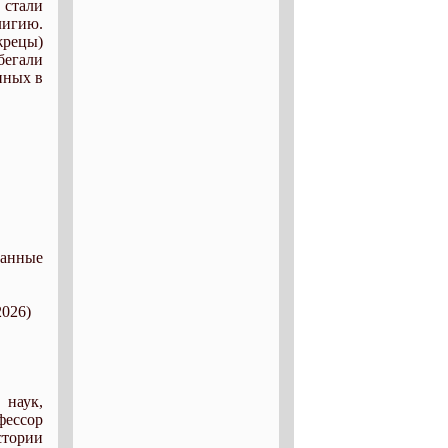
 стали
лигию.
жрецы)
бегали
нных в
ванные
2026)
 наук,
фессор
стории