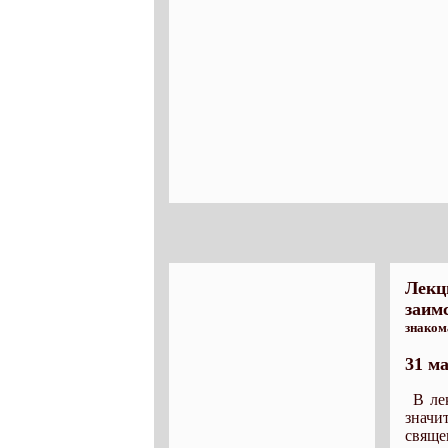
Лекц
заим
знаком
31 ма
В ле
значи
свяще