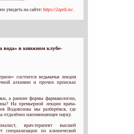
о увидеть на сайте:
https://2april.ru/
.
 вода» в книжном клубе-
ерион» состоится ведьмачья лекция
учной алхимии и прочих происках
зки, а ранние формы фармакологии,
ины? На премьерной лекции врача-
ея Водовозова мы разберёмся, где
 бы отдалённо напоминающее науку.
лист, врач-терапевт высшей
ет специализации по клинической