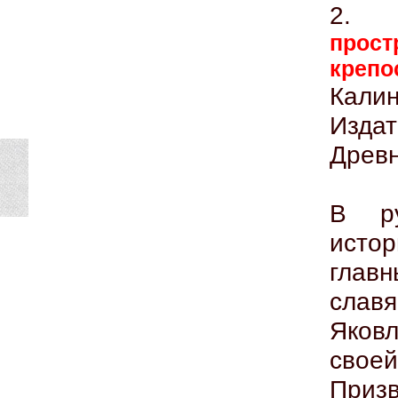
2
прост
креп
Кали
Изда
Древн
В ру
истор
глав
сла
Яков
свое
Призв