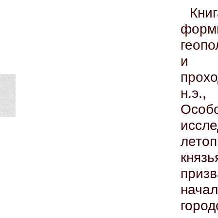
Кн
форм
геопо
и э
прохо
н.э.
Осо
иссл
лето
княз
приз
начал
город