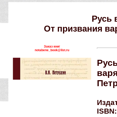
Русь 
От призвания ва
Заказ книг
notabene_book@list.ru
Русь
вар
Петр
Издат
ISBN: