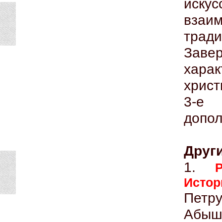
иску
взаи
тра
Завер
хара
христ
3-е
допол
Други
1.
Исто
Петр
Абыш