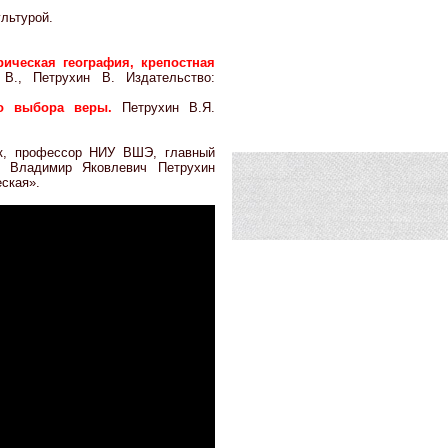
льтурой.
рическая география, крепостная
 В., Петрухин В. Издательство:
 до выбора веры.
Петрухин В.Я.
ук, профессор НИУ ВШЭ, главный
Н Владимир Яковлевич Петрухин
еская».