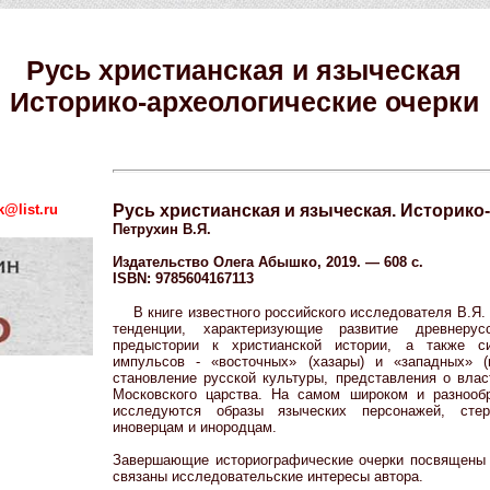
Русь христианская и языческая
Историко-археологические очерки
@list.ru
Русь христианская и языческая. Историко
Петрухин В.Я.
Издательство Олега Абышко, 2019. — 608 с.
ISBN: 9785604167113
В книге известного российского исследователя В.Я
тенденции, характеризующие развитие древнеру
предыстории к христианской истории, а также си
импульсов - «восточных» (хазары) и «западных» 
становление русской культуры, представления о влас
Московского царства. На самом широком и разнообр
исследуются образы языческих персонажей, сте
иноверцам и инородцам.
Завершающие историографические очерки посвящены
связаны исследовательские интересы автора.