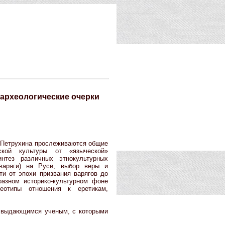
-археологические очерки
. Петрухина прослеживаются общие
сской культуры от «языческой»
нтез различных этнокультурных
(варяги) на Руси, выбор веры и
ти от эпохи призвания варягов до
азном историко-культурном фоне
реотипы отношения к еретикам,
 выдающимся ученым, с которыми