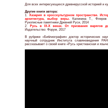
Для всех интересующихся древнерусской историей и ку
Другие книги автора:
1.
Хазария в кросскультурном пространстве. Исто
архитектура, выбор веры.
Калинина Т., Флеров
Рукописные памятники Древней Руси, 2014
2.
Русь в IX-X веках. От призвания варягов
Издательство: Форум, 2017
В рубрике «Библиография» доктор исторических на
научный сотрудник Института славяноведения РА
рассказывает о своей книге «Русь христианская и языч