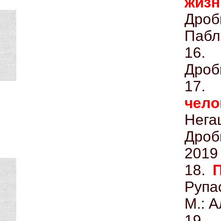
жиз
Дро
Пабл
1
Дроб
17
чел
Нега
Дроб
2019
18.
Рупа
М.: 
19