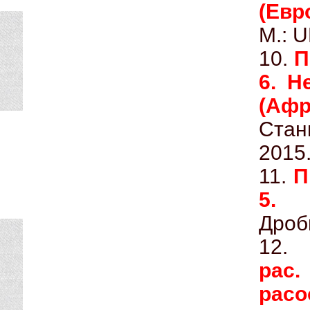
(Евр
М.: 
10.
П
6. Н
(Афр
Стан
2015
11.
П
5.
Дроб
12
ра
рас