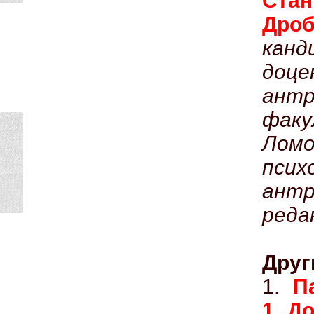
Ст
Дро
кан
до
ант
фак
Лом
пси
ант
реда
Друг
1.
П
1. Д