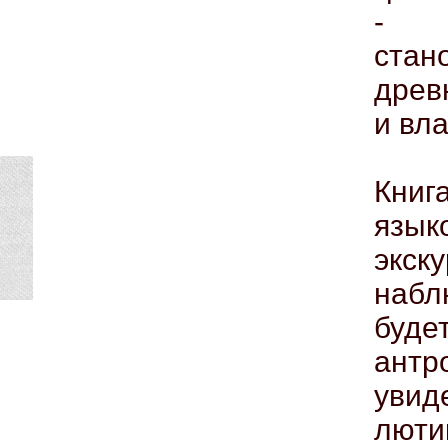
- к
стан
древ
и вла
Книг
язык
экск
набл
буде
антр
увид
лю