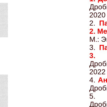
Дроб
2020
2.
П
2. М
М.: 
3.
П
3.
Дроб
2022
4.
Ан
Дроб
5
Дроб