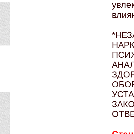
увле
влия
*НЕ
НА
ПСИ
АНА
ЗДО
ОБО
УСТ
ЗАК
ОТВ