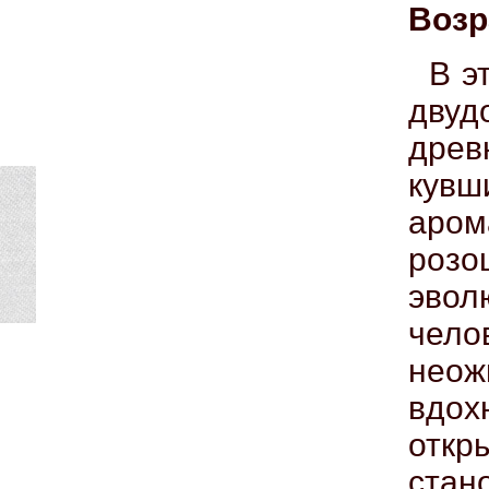
Возр
В э
дву
дре
кувш
аром
роз
эво
че
неож
вдох
откр
стан