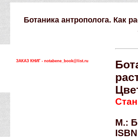
Ботаника антрополога. Как р
ЗАКАЗ КНИГ - notabene_book@list.ru
Бот
рас
Цве
Стан
М.: 
ISBN