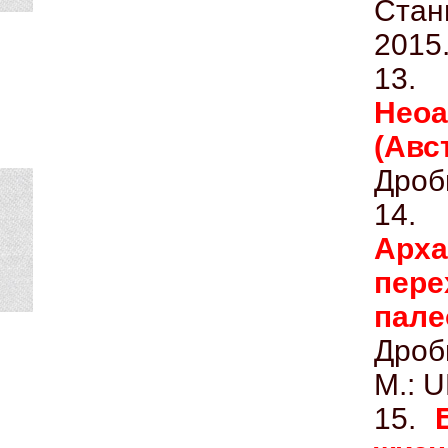
Стан
2015
13
Нео
(Авс
Дроб
14
Ар
пер
па
Дроб
М.: 
15.