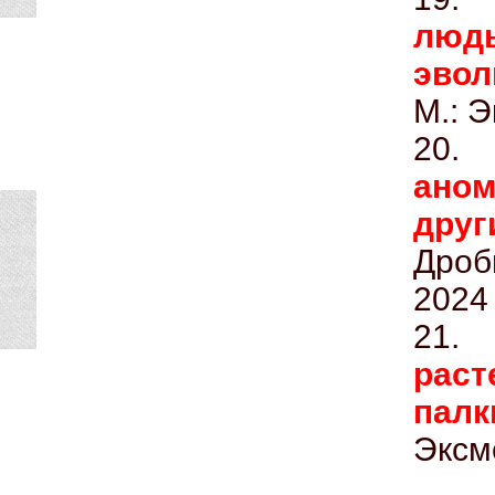
люд
эво
М.: 
20
аном
др
Дроб
2024
21
раст
палк
Эксм