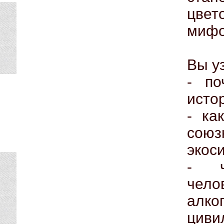
цвет
мифо
Вы у
- по
исто
- ка
союз
экос
- ч
че
алк
циви