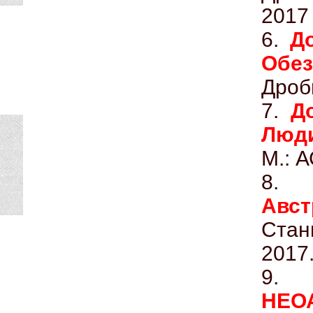
2017
6.
Д
Обез
Дроб
7.
Д
Люд
М.: А
8
Авст
Стан
2017
9
НЕО