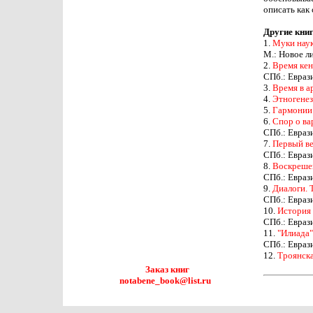
описать как 
Другие книг
1.
Муки наук
М.: Новое л
2.
Время кен
СПб.: Евраз
3.
Время в а
4.
Этногенез
5.
Гармонии 
6.
Спор о ва
СПб.: Евраз
7.
Первый ве
СПб.: Евраз
8.
Воскрешен
СПб.: Евраз
9.
Диалоги. 
СПб.: Евраз
10.
История 
СПб.: Евраз
11.
"Илиада"
СПб.: Евраз
12.
Троянска
Заказ книг
notabene_book@list.ru