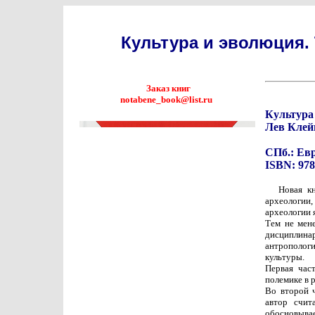
Культура и эволюция.
Заказ книг
notabene_book@list.ru
Культура
Лев Клей
СПб.: Евра
ISBN: 978
Новая кн
археологии,
археологии 
Тем не мен
дисциплинар
антрополог
культуры.
Первая час
полемике в 
Во второй 
автор счит
обосновывае