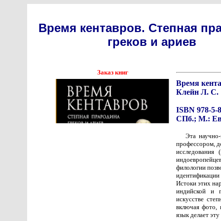
Время кентавров. Степная пр
греков и ариев
Заказ книг
Время кента
Клейн Л. С.
ISBN 978-5-8
СПб.; М.: Евр
Эта научно-
профессором, д
исследования 
индоевропейце
филологии позв
идентификации 
Истоки этих на
индийской и 
искусстве степ
включая фото,
язык делает эту