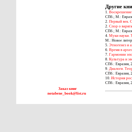
Другие кни
1.
Воскрешение 
СПб.; М.: Евраз
2.
Первый век. 
2.
Спор о варяг
СПб.; М.: Евраз
4.
Муки науки. 
М.: Новое лите
5.
Этногенез и а
6.
Время в архе
7.
Гармонии эпо
8.
Культура и э
СПб.: Евразия, 
9.
Диалоги. Тео
СПб.: Евразия, 
10.
История рос
СПб.: Евразия, 
Заказ книг
notabene_book@list.ru