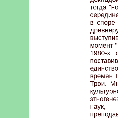
тогда "н
середин
в споре
древне
выступи
момент "
1980-х 
постави
единство
времен 
Трои. М
культур
этноген
наук,
препода