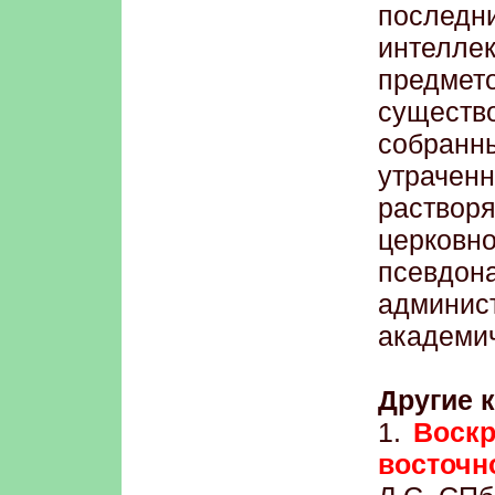
послед
интелл
предмет
сущест
собранны
утраче
раствор
церковн
псевд
админ
академич
Другие к
1.
Воскр
восточн