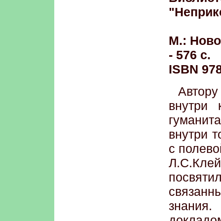
"Неприк
М.: Ново
- 576 с.
ISBN 978
Автору
внутри 
гуманит
внутри т
с полев
Л.С.Кле
посвят
связанн
знания.
докладо