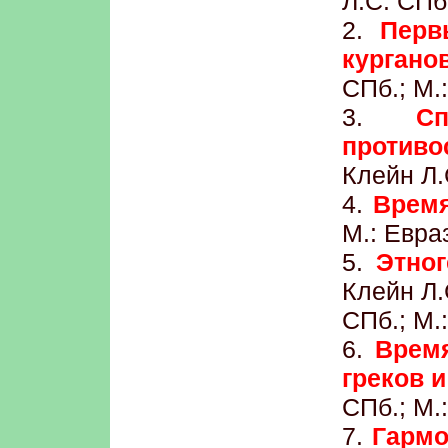
Л.С. СПб
2.
Перв
кургано
СПб.; М.
3.
С
против
Клейн Л.
4.
Время
М.: Евра
5.
Этног
Клейн Л.
СПб.; М.
6.
Время
греков и
СПб.; М.
7.
Гармо