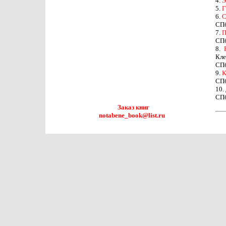
4.
Э
5.
Г
6.
С
СПб
7.
П
СПб
8.
Кле
СПб
9.
К
СПб
10.
СПб
Заказ книг
notabene_book@list.ru