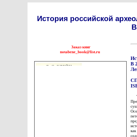
История российской архео
В
Заказ книг
notabene_book@list.ru
Ис
В 
Ле
СПб
IS
Пре
сущ
Осо
пе
пре
ист
как
сод