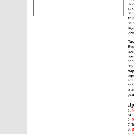
час
арх
пер
той
осн
нау
общ
Том
Вт
пос
пре
вре
нау
мар
гер
во
соб
и и
раз
Др
1.
М
М.:
2.
В
СПб
3.
В