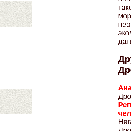
та
мо
не
эк
дат
Др
Др
Ан
Дро
Ре
че
Нег
Дро