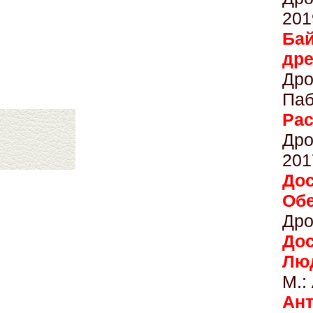
201
Бай
д
Др
Паб
Р
Дро
201
До
Обе
Дро
До
Лю
М.:
А