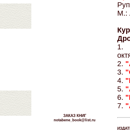
Руп
М.:
Ку
Дро
1
окт
2.
"
3.
"
4.
"
5.
"
6.
"
7.
"
ЗАКАЗ КНИГ
notabene_book@list.ru
ИЗДАТ