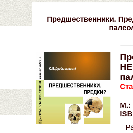
Предшественники. Пр
палео
Пр
НЕ
па
Ст
М.:
ISB
Р