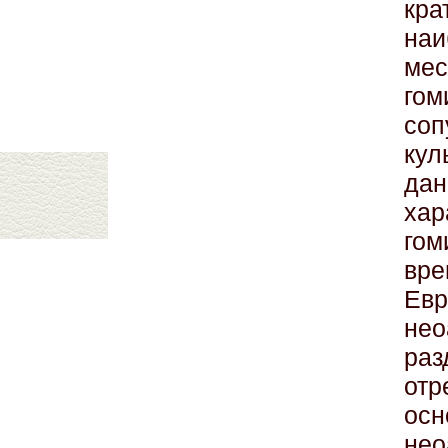
кра
н
ме
го
соп
кул
д
хар
го
вре
Ев
не
раз
отр
ос
нео