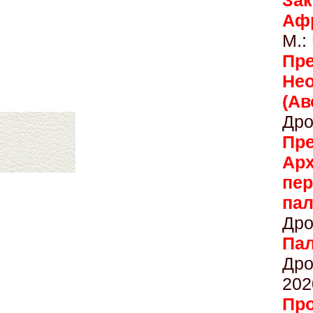
Зак
Аф
М.:
Пр
Не
(А
Дро
Пр
Ар
пе
п
Дро
Па
Дро
202
Пр