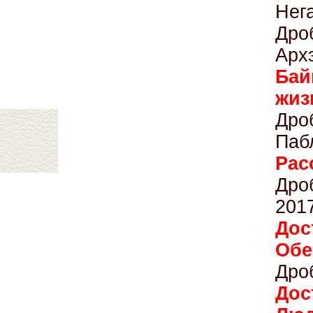
Нег
Дро
Арх
Бай
жиз
Др
Паб
Р
Дро
201
Дос
Обе
Дро
Дос