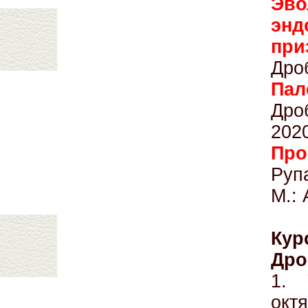
Эво
энд
пр
Дро
Пал
Дро
202
Про
Руп
М.:
Ку
Дро
1.
октя