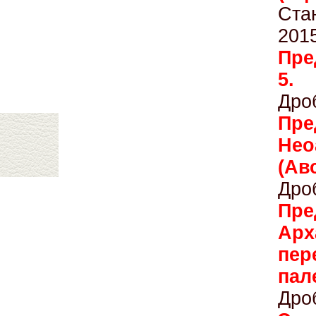
Ста
201
Пре
5.
Дро
Пр
Нео
(Ав
Дро
Пр
Ар
пер
па
Дро