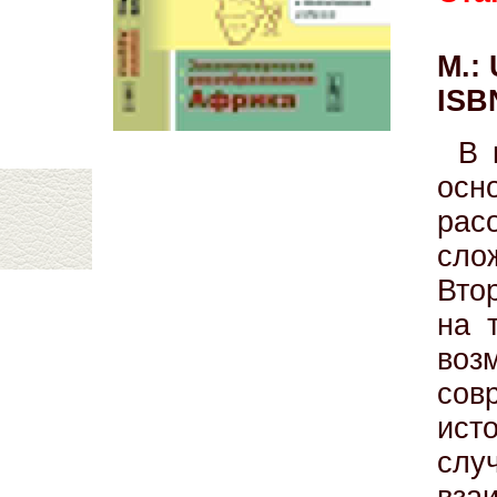
М.:
ISB
В 
осн
рас
сло
Вто
на 
воз
сов
ист
слу