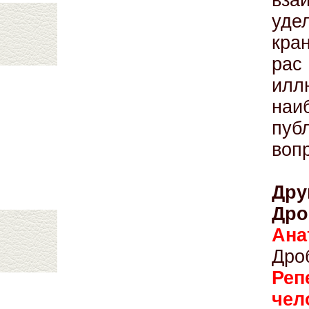
вза
уд
кра
рас
ил
на
пуб
воп
Др
Дро
Ана
Дро
Ре
чел