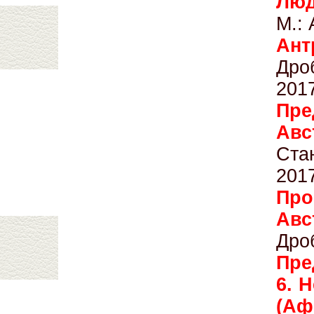
Лю
М.: 
Ан
Дро
201
Пр
Авс
Ста
201
Про
Авс
Дро
Пре
6. 
(Аф