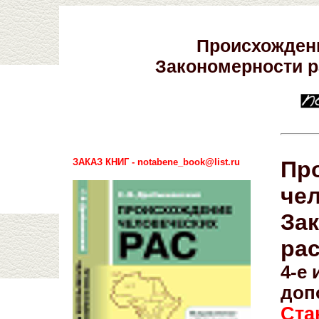
Происхождени
Закономерности р
ЗАКАЗ КНИГ - notabene_book@list.ru
Пр
чел
За
ра
4-е
доп
Ста