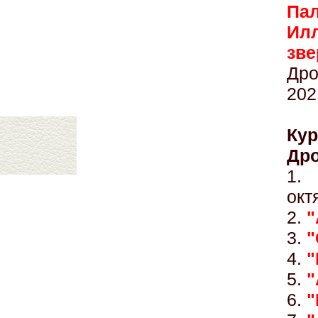
Па
Илл
з
Дро
202
Ку
Дро
1
окт
2.
"
3.
"
4.
"
5.
"
6.
"