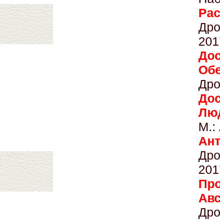
Р
Дро
201
До
Обе
Дро
До
Лю
М.:
А
Дро
201
Про
Ав
Дро