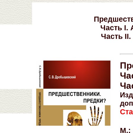
Предшеств
Часть I.
Часть II
Пр
Ча
Ча
Изд
доп
Ст
М.: