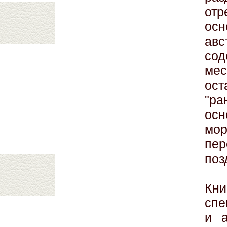
отр
ос
ав
с
ме
ос
"р
ос
мор
пер
поз
Кн
спе
и а