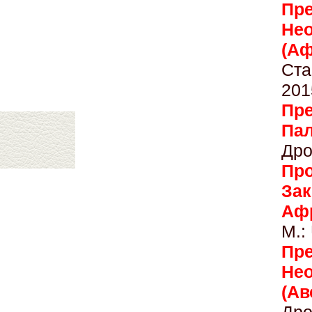
Пре
Не
(Аф
Ста
201
Пре
П
Дро
Про
Зак
Аф
М.:
Пр
Не
(А