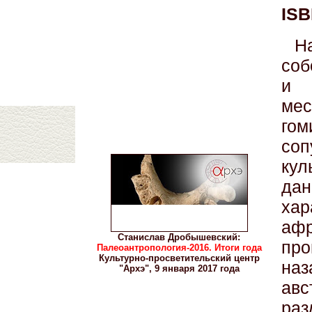
ISB
Н
соб
и
ме
го
соп
кул
д
хар
аф
Станислав Дробышевский:
про
Палеоантропология-2016. Итоги года
Культурно-просветительский центр
на
"Архэ", 9 января 2017 года
ав
раз