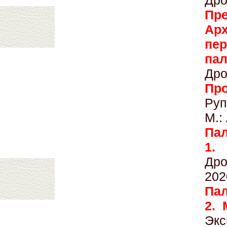
Дро
Пр
Ар
пе
п
Дро
Пр
Руп
М.:
Пал
1.
Дро
202
Пал
2. 
Экс