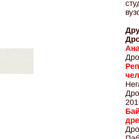
сту
вуз
Др
Др
Ан
Дро
Ре
че
Нег
Дро
201
Бай
д
Др
Паб