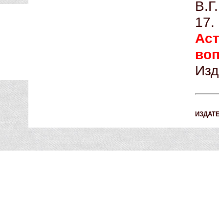
В.Г
1
Ас
во
Изд
ИЗДАТ