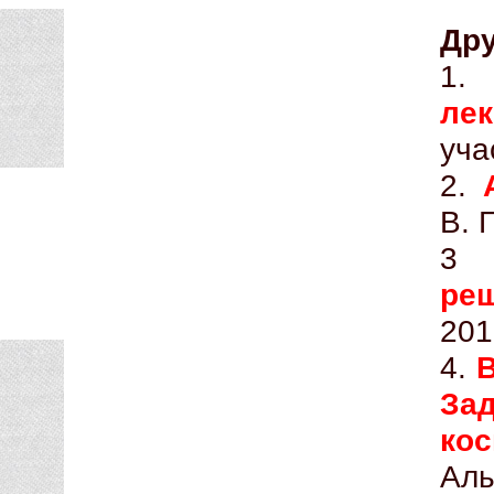
Дру
1
ле
уча
2.
В. 
ре
201
4.
В
За
ко
Аль