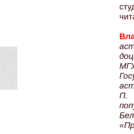
ст
чит
Вл
аст
до
МГ
Гос
ас
П.
по
Бе
«Пр