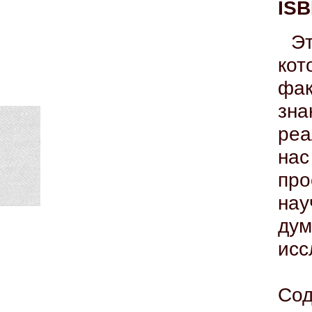
ISB
Э
кот
фак
зн
ре
нас
пр
на
ду
исс
Сод