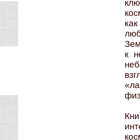
кл
кос
к
люб
Зем
к н
не
вз
«л
физ
Кн
ин
ко