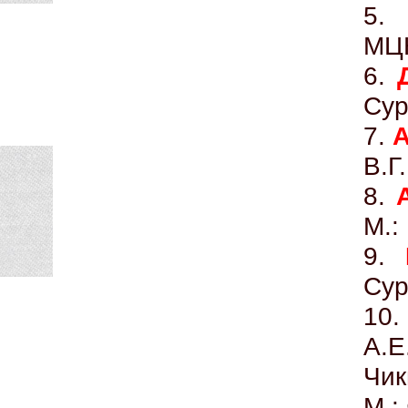
5
МЦ
6.
Сур
7.
В.Г
8.
М.:
9.
Сур
10
А.Е
Чик
М.: