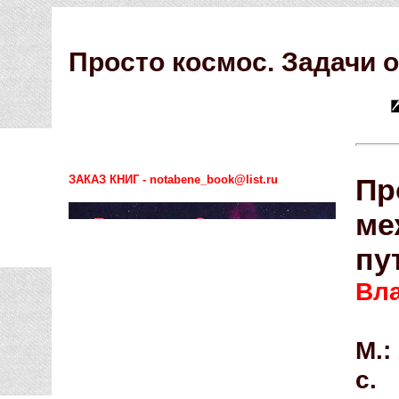
Просто космос. Задачи 
ЗАКАЗ КНИГ - notabene_book@list.ru
Пр
ме
пу
Вл
М.:
с.