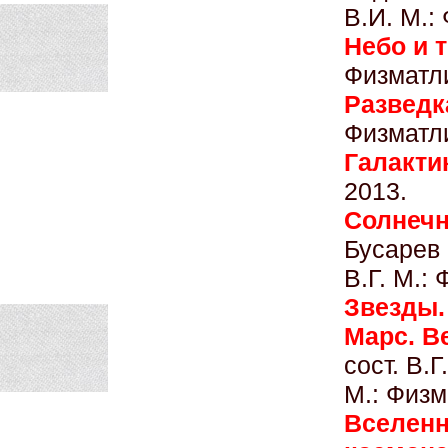
В.И. М.:
Небо и 
Физматли
Разведк
Физматли
Галакти
2013.
Солнечн
Бусарев 
В.Г. М.:
Звезды
Марс. В
сост. В.Г
М.: Физм
Вселенн