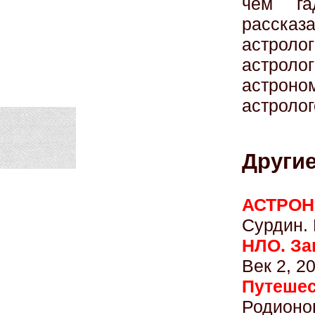
чем га
расска
астро
астролог
астрон
астролог
Другие
АСТРОН
Сурдин. 
НЛО. За
Век 2, 2
Путешес
Родионов