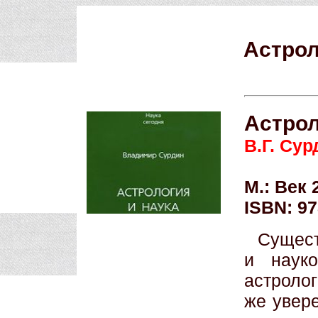
Астрол
Астрол
В.Г. Сур
М.: Век 
ISBN: 97
Сущест
и науко
астроло
же увере