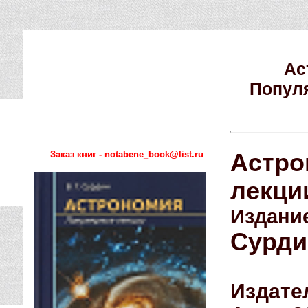
Ас
Попул
Заказ книг - notabene_book@list.ru
Астро
лекци
Издание
Сурдин
Издате