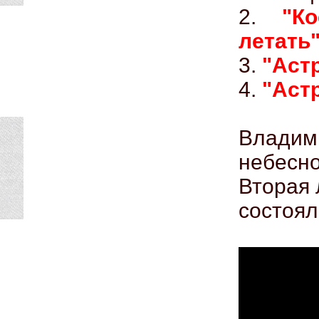
2.
"К
летать
3.
"Аст
4.
"Аст
Влади
небесн
Вторая 
состоял