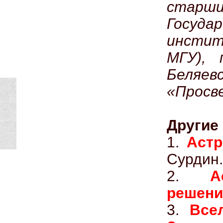
стар
Госуда
инстит
МГУ), 
Беля
«Просве
Другие 
1.
Астр
Сурдин.
2.
А
решени
3.
Все