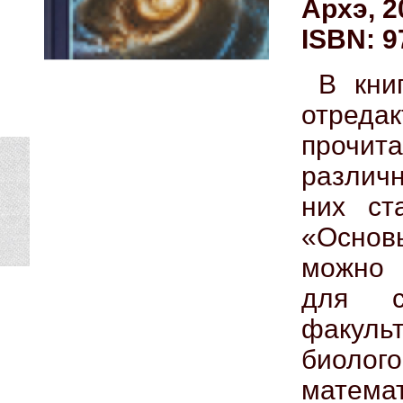
Архэ, 20
ISBN: 9
В кни
отреда
прочита
различ
них ст
«Осно
можно 
для ст
факул
биолого
математ