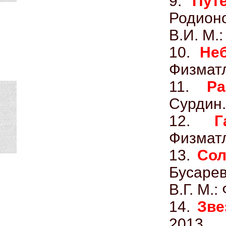
9.
Пут
Родионо
В.И. М.
10.
Неб
Физматл
11.
Ра
Сурдин.
12.
Г
Физматл
13.
Сол
Бусарев
В.Г. М.:
14.
Зв
2013