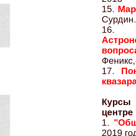
15.
Мар
Сурдин.
16
Астро
вопрос
Феникс,
17.
По
квазар
Курсы 
центре 
1.
"Общ
2019 го