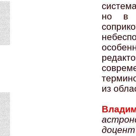
система
но в 
сопри
небес
особе
редакт
совре
термин
из обла
Влад
астрон
доцент