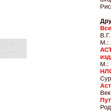
Рис
Дру
Все
В.Г
М.:
АС
изд
М.:
НЛ
Сур
Аст
Век
Пу
Ро