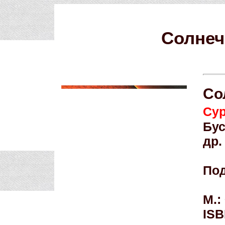
Солнеч
Со
Сур
Бус
др.
Под
М.:
ISB