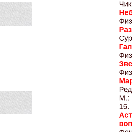
Чик
Неб
Физ
Ра
Сур
Га
Физ
Зве
Физ
Ма
Ред
М.:
1
Ас
воп