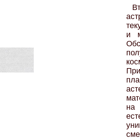
В
ас
тек
и 
Обс
по
кос
Пр
пла
аст
мат
на
ес
ун
см