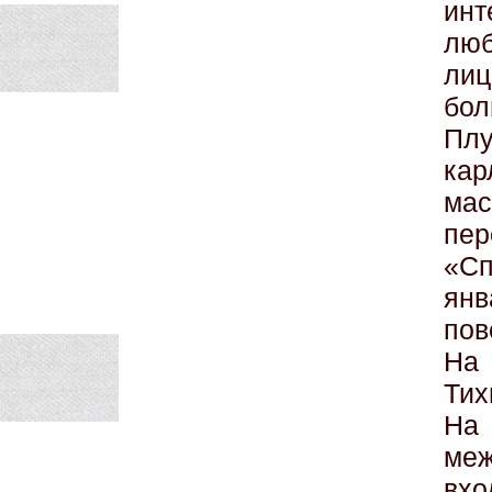
ин
лю
лиц
бол
Плу
кар
мас
пер
«С
ян
пов
На
Тих
На
ме
вх