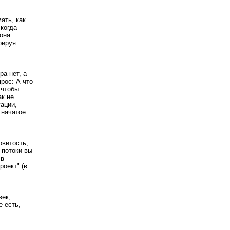
ать, как
 когда
она.
рируя
ра нет, а
рос: А что
 чтобы
ак не
уации,
 начатое
овитость,
 потоки вы
 в
роект" (в
век,
е есть,