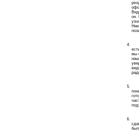
рез
офо
Вид
он.
узн
Ник
поз
ест
мы 
наш
уве
вид
рад
пон
гот
час
под
сда
был