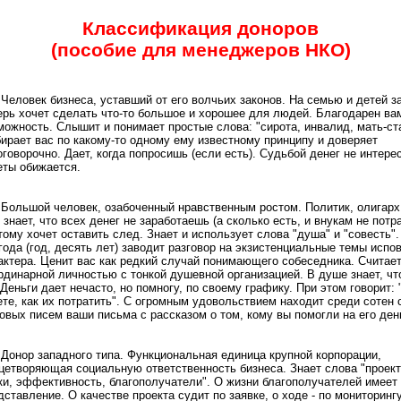
Классификация доноров
(пособие для менеджеров НКО)
Человек бизнеса, уставший от его волчьих законов. На семью и детей з
ерь хочет сделать что-то большое и хорошее для людей. Благодарен ва
можность. Слышит и понимает простые слова: "сирота, инвалид, мать-ст
ирает вас по какому-то одному ему известному принципу и доверяет
оговорочно. Дает, когда попросишь (если есть). Судьбой денег не интере
еты обижается.
Большой человек, озабоченный нравственным ростом. Политик, олигарх
 знает, что всех денег не заработаешь (а сколько есть, и внукам не потра
тому хочет оставить след. Знает и использует слова "душа" и "совесть".
года (год, десять лет) заводит разговор на экзистенциальные темы испо
актера. Ценит вас как редкий случай понимающего собеседника. Считает
рдинарной личностью с тонкой душевной организацией. В душе знает, что
 Деньги дает нечасто, но помногу, по своему графику. При этом говорит:
ете, как их потратить". С огромным удовольствием находит среди сотен 
овых писем ваши письма с рассказом о том, кому вы помогли на его ден
Донор западного типа. Функциональная единица крупной корпорации,
цетворяющая социальную ответственность бизнеса. Знает слова "проект
ки, эффективность, благополучатели". О жизни благополучателей имеет
дставление. О качестве проекта судит по заявке, о ходе - по мониторингу