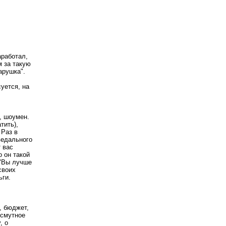
аработал,
м за такую
арушка".
суется, на
, шоумен.
тить),
 Раз в
ведального
 вас
 он такой
 "Вы лучше
своих
ьги.
, бюджет,
 смутное
, о