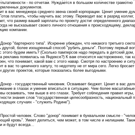
ультативности - по отчетам. Нуждается в большом количестве грамотно
рмленных документов.
ит в вас менеджера среднего звена своей корпорации. Ценит умение дум
 Готов платить, чтобы научить вас этому. Переводит вас в разряд коллег,
ает, что размер вашей зарплаты по проекту достиг определенного диапаз
огда не высказывает своего личного отношения к происходящему, декла
ицию компании.
Донор "бартерного типа". Искренне убежден, что никакого третьего секто
ь другой, более изощренный способ "рубить деньги". Поэтому первый воп
с этого будем иметь? (Сколько памперсов надо передать в детский дом,
а реклама появилась на Яндексе?) К вам относится настороженно, так к
рен, что понимает, какой вам с этого навар. Смотря по настроению и сит
ит в вас то циничного хапугу, то недотепу не от мира сего. Легко бросает
и других проектов, которые показались более выгодными.
Донор - государственный чиновник. Осваивает бюджет. Ценит в вас дел
имание в глазах и умение вписаться в ситуацию. Чем более масштабные
овы осваивать, тем выше в его глазах. Требует соблюдения правил игры,
тности знания слов "государственная целесообразность, национальный п
ходящих случаях - "служить Родине").
Простой человек. Слово "донор" понимает в буквальном смысле - "чело
ющий кровь". Умеет делиться, чем может, в том числе и нелишним. Таки
и и будут всегда…