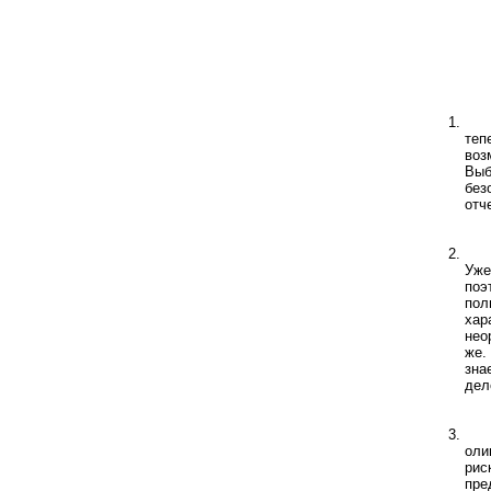
теп
воз
Выб
без
отч
Уже
поэ
пол
хар
нео
же.
зна
дел
оли
рис
пре