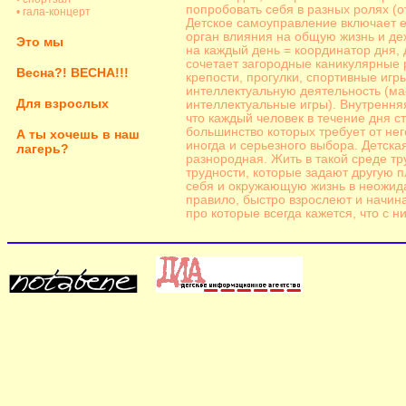
попробовать себя в разных ролях (о
• гала-концерт
Детское самоуправление включает 
орган влияния на общую жизнь и д
Это мы
на каждый день = координатор дня,
сочетает загородные каникулярные 
Весна?! ВЕСНА!!!
крепости, прогулки, спортивные игр
интеллектуальную деятельность (ма
Для взрослых
интеллектуальные игры). Внутренняя
что каждый человек в течение дня с
большинство которых требует от не
А ты хочешь в наш
иногда и серьезного выбора. Детска
лагерь?
разнородная. Жить в такой среде тр
трудности, которые задают другую п
себя и окружающую жизнь в неожида
правило, быстро взрослеют и начин
про которые всегда кажется, что с н