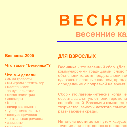
ВЕСНЯ
весенние к
Веснянка-2005
ДЛЯ ВЗРОСЛЫХ
Что такое "Веснянка"?
Веснянка
- это весенний сбор. (Для
коммунарскими традициями, слово "
Что мы делали
объяснениях, хотя представления о
• лыжи-крепости
вдаваясь в сложные нюансы, предл
• мы играли в телевизор
определение с поправкой на время и
• мастер-класс
по журналистике
Сбор - это лагерь-интенсив, когда ч
• живая геометрия
освоить за счет уплотнения времен
• логомиры
способностей. Базовыми компонента
• kidpix
• вечер знакомств
творчество, зачатки детского самоу
• турнир смекалистых
развивающей среды.
• конкурс причесок
• театральная ромашка
Интенсив достигается путем карусел
• зарисовки
течение дня, выстроенных по нарас
• спортзал