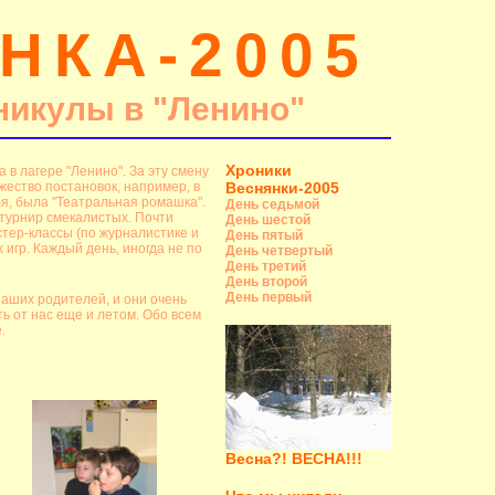
НКА-2005
никулы в "Ленино"
Хроники
 в лагере "Ленино". За эту смену
жество постановок, например, в
Веснянки-2005
я, была "Театральная ромашка".
День седьмой
 турнир смекалистых. Почти
День шестой
стер-классы (по журналистике и
День пятый
 игр. Каждый день, иногда не по
День четвертый
День третий
День второй
День первый
наших родителей, и они очень
ть от нас еще и летом. Обо всем
.
Весна?! ВЕСНА!!!