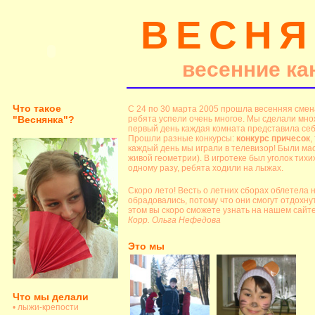
ВЕСНЯ
весенние ка
Что такое
С 24 по 30 марта 2005 прошла весенняя смена
"Веснянка"?
ребята успели очень многое. Мы сделали мно
первый день каждая комната представила себ
Прошли разные конкурсы:
конкурс причeсок
,
каждый день мы играли в телевизор! Были ма
живой геометрии). В игротеке был уголок тихих
одному разу, ребята ходили на лыжах.
Скоро лето! Весть о летних сборах облетела 
обрадовались, потому что они смогут отдохну
этом вы скоро сможете узнать на нашем сайте
Корр. Ольга Нефедова
Это мы
Что мы делали
• лыжи-крепости