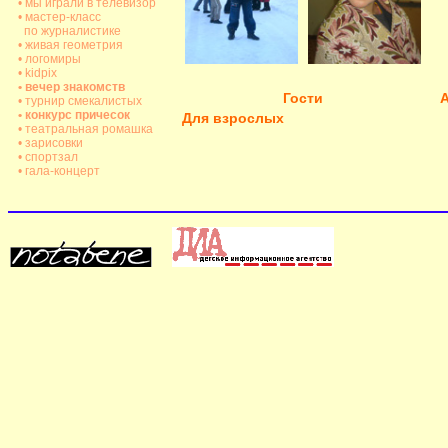
• мы играли в телевизор
• мастер-класс
по журналистике
• живая геометрия
• логомиры
• kidpix
• вечер знакомств
Гости
А
• турнир смекалистых
• конкурс причесок
Для взрослых
• театральная ромашка
• зарисовки
• спортзал
• гала-концерт