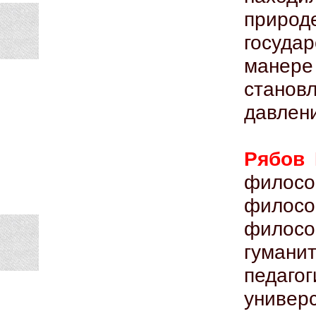
природ
госуда
мане
станов
давлени
Рябов
филос
филос
филос
гумани
педаг
унив