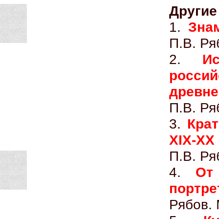
Другие
1.
Зна
П.В. Ря
2.
И
росс
древне
П.В. Ря
3.
Крат
XIX-XX
П.В. Ря
4.
От
портре
Рябов. 