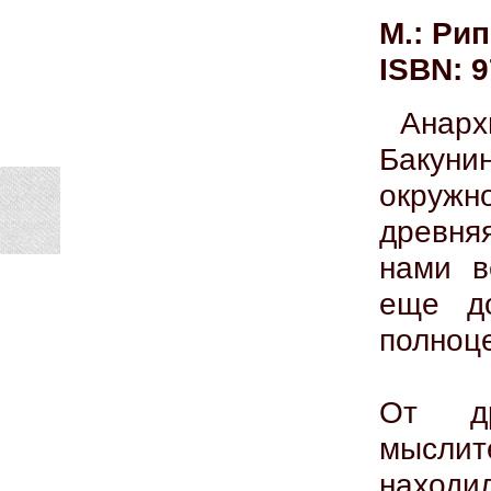
М.: Рип
ISBN: 9
Анарх
Бакун
окруж
древня
нами в
еще до
полноц
От др
мыслит
находи