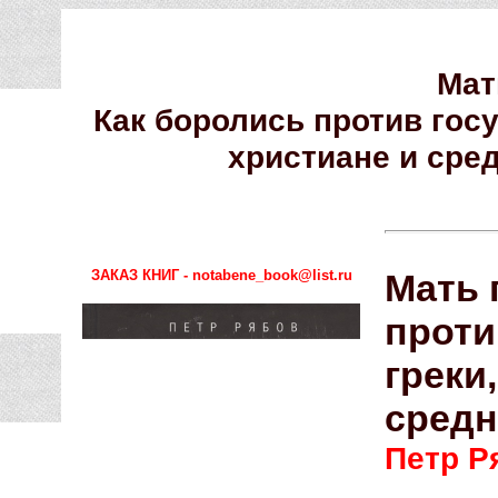
Мат
Как боролись против гос
христиане и ср
ЗАКАЗ КНИГ - notabene_book@list.ru
Мать 
проти
греки
сред
Петр Р