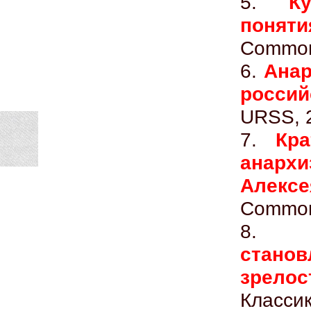
5.
К
поняти
Common
6.
Анар
россий
URSS, 
7.
Кра
анарх
Алексе
Common
8
стано
зрелост
Классик