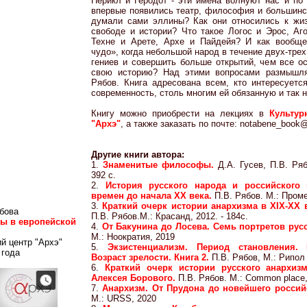
Перикл и Геродот - эти имена волнуют нас и по
впервые появились театр, философия и большинст
думали сами эллины? Как они относились к жиз
свободе и истории? Что такое Логос и Эрос, Аг
Техне и Арете, Архе и Пайдейя? И как вообще
чудо», когда небольшой народ в течение двух-тре
гениев и совершить больше открытий, чем все о
свою историю? Над этими вопросами размышл
Рябов. Книга адресована всем, кто интересуетс
современность, столь многим ей обязанную и так 
Книгу можно приобрести на лекциях в
Культур
"Архэ"
, а также заказать по почте: notabene_book@l
Другие книги автора:
1.
Знаменитые философы.
Д.А. Гусев, П.В. Ряб
392 с.
2.
История русского народа и российского 
времен до начала ХХ века.
П.В. Рябов. М.: Проме
3.
Краткий очерк истории анархизма в XIX-XX 
бова
П.В. Рябов.М.: Красанд, 2012. - 184с.
ды в европейской
4.
От Бакунина до Лосева. Семь портретов рус
М.: Ноократия, 2019
й центр "Архэ"
5.
Экзистенциализм. Период становления. 
 года
Возраст зрелости. Книга 2.
П.В. Рябов, М.: Рипол
6.
Краткий очерк истории русского анархиз
Алексея Борового.
П.В. Рябов. М.: Common place,
7.
Анархизм. От Прудона до новейшего россий
М.: URSS, 2020