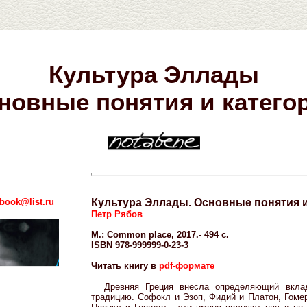
Культура Эллады
новные понятия и катего
book@list.ru
Культура Эллады. Основные понятия и
Петр Рябов
М.: Common place, 2017.- 494 с.
ISBN 978-999999-0-23-3
Читать книгу в
pdf-формате
Древняя Греция внесла определяющий вкла
традицию. Софокл и Эзоп, Фидий и Платон, Гомер