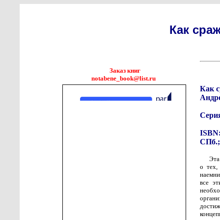
Как сра
Заказ книг
notabene_book@list.ru
Как 
Андр
Сери
ISBN:
СПб.;
Эта
о тех,
наемни
все эт
необхо
орган
достиж
концеп