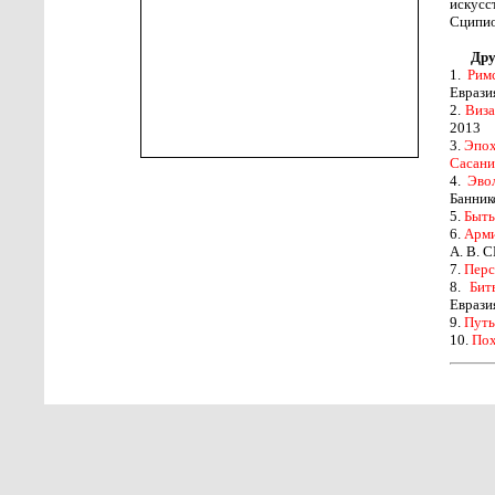
искусс
Сципио
Дру
1.
Рим
Еврази
2.
Виза
2013
3.
Эпох
Сасани
4.
Эвол
Баннико
5.
Быть
6.
Арми
А. В. С
7.
Перс
8.
Бит
Еврази
9.
Путь
10.
Пох