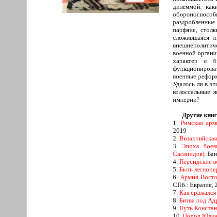
дилеммой: как
обороноспособн
раздробленные 
парфяне, столк
сложившаяся п
внешнеполитиче
военной органи
характер и б
функционирова
военные реформ
Удалось ли в э
колоссальные 
империи?
Другие книг
1.
Римская арм
2019
2.
Византийская 
3.
Эпоха боев
Сасанидов).
Бан
4.
Персидские в
5.
Быть легионе
6.
Армия Восто
СПб.: Евразия, 
7.
Как сражался
8.
Битва под Ад
9.
Путь Констан
10.
Поход Юлиа