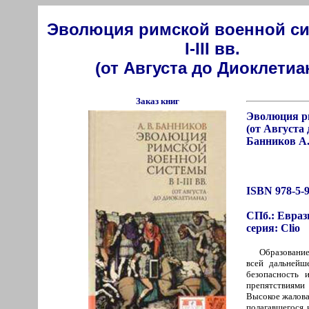
Эволюция римской военной с
I-III вв.
(от Августа до Диоклетиа
Заказ книг
Эволюция ри
(от Августа
Банников А.
ISBN 978-5-9
СПб.: Евразия
серия: Clio
Образование
всей дальнейш
безопасность 
препятствиями
Высокое жалова
полагавшегося 