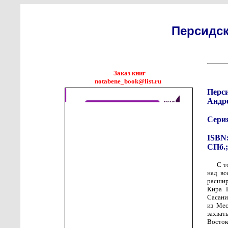
Персидс
Заказ книг
notabene_book@list.ru
Перс
Андр
Сери
ISBN:
СПб.;
С т
над вс
расшир
Кира В
Сасани
из Мес
захват
Восток