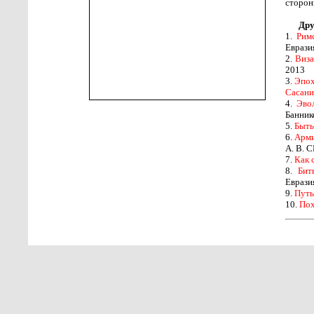
сторон
Дру
1.
Рим
Еврази
2.
Виза
2013
3.
Эпох
Сасани
4.
Эвол
Баннико
5.
Быть
6.
Арми
А. В. С
7.
Как 
8.
Бит
Еврази
9.
Путь
10.
Пох