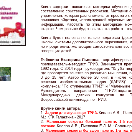
Книга содержит пошаговые методики обучения д
составлению собственных рассказов. Методики с
упражнения, которые расположены от простого к
принципах эйдетики, использующей образные ме
информации. Работать по этим методикам мо
старше. Чем раньше будет начата эта работа - те
Книга будет полезна не только педагогам (дошк
школы, системы дополнительного образования, л
но и родителям, желающим самостоятельно воспи
говорящих детей.
Пчёлкина Екатерина Львовна
- сертифицирова
преподаватель-методист ТРИЗ. Занимается пре
1992 года. С 2014 года - руководитель "Клуба тв
где проводятся занятия по развитию мышления, п
3 до 15 лет. Автор более 20 книг, в числе к
решения изобретательских задач (ДАРИЗ)", 
комплекса: "По ступенькам ТРИЗ" и "Маленькие 
Руководитель направления "ТРИЗ-педаг
Международных детских конкурсов по 
Всероссийской олимпиады по ТРИЗ.
Другие книги автора:
1.
Кислов А.В., Пчел
Задачи для изучающих ТРИЗ.
М.: КТК Галактика - 2017
2.
Маленькие секреты большой памяти. 1-й го
Кислов А.В., Пчелкина Е.Л. М.: Солон-пр
пособие.
3.
Маленькие секреты большой памяти. 1-й год о