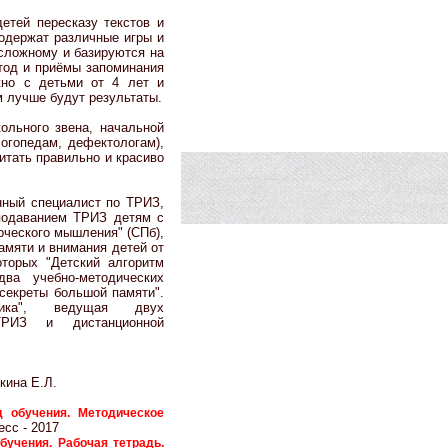
етей пересказу текстов и
одержат различные игры и
 сложному и базируются на
тод и приёмы запоминания
жно с детьми от 4 лет и
м лучше будут результаты.
ольного звена, начальной
огопедам, дефектологам),
тать правильно и красиво
нный специалист по ТРИЗ,
подаванием ТРИЗ детям с
орческого мышления" (СПб),
амяти и внимания детей от
оторых "Детский алгоритм
два учебно-методических
секреты большой памяти".
огика", ведущая двух
ТРИЗ и дистанционной
кина Е.Л.
д обучения. Методическое
есс - 2017
бучения. Рабочая тетрадь.