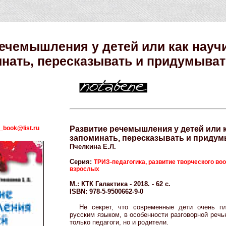
ечемышления у детей или как науч
нать, пересказывать и придумыват
_book@list.ru
Развитие речемышления у детей или к
запоминать, пересказывать и придум
Пчелкина Е.Л.
Серия:
ТРИЗ-педагогика, развитие творческого во
взрослых
М.: КТК Галактика - 2018. - 62 с.
ISBN: 978-5-9500662-9-0
Не секрет, что современные дети очень п
русским языком, в особенности разговорной речь
только педагоги, но и родители.