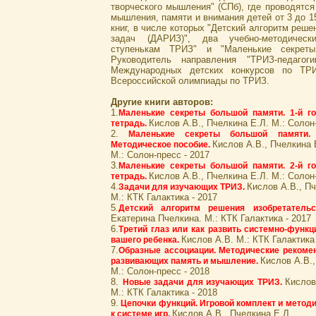
творческого мышления" (СПб), где проводятся
мышления, памяти и внимания детей от 3 до 15
книг, в числе которых "Детский алгоритм реше
задач (ДАРИЗ)", два учебно-методическ
ступенькам ТРИЗ" и "Маленькие секреты
Руководитель направления "ТРИЗ-педагог
Международных детских конкурсов по ТР
Всероссийской олимпиады по ТРИЗ.
Другие книги авторов:
1.
Маленькие секреты большой памяти. 1-й го
Кислов А.В., Пчелкина Е.Л. М.: Солон
тетрадь.
2.
Маленькие секреты большой памяти. 
Кислов А.В., Пчелкина 
Методическое пособие.
М.: Солон-пресс - 2017
3.
Маленькие секреты большой памяти. 2-й го
Кислов А.В., Пчелкина Е.Л. М.: Солон
тетрадь.
4.
Кислов А.В., П
Задачи для изучающих ТРИЗ.
М.: КТК Галактика - 2017
5.
Детский алгоритм решения изобретательс
Екатерина Пчелкина. М.: КТК Галактика - 2017
6.
Третий глаз или как развить системно-фун
Кислов А.В. М.: КТК Галактика 
вашего ребенка.
7.
Образные ассоциации. Методические рекомен
Кислов А.В.,
развивающих память и мышление.
М.: Солон-пресс - 2018
8.
Кислов
Новые задачи для изучающих ТРИЗ.
М.: КТК Галактика - 2018
9.
Цепочки функций. Игровой комплект и метод
Кислов А.В., Пчелкина Е.Л.
к системе игр.