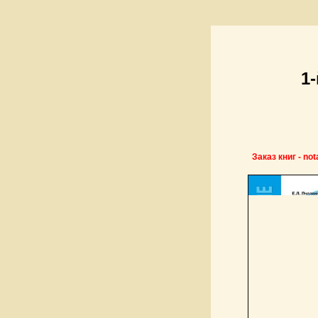
1
Заказ книг - no