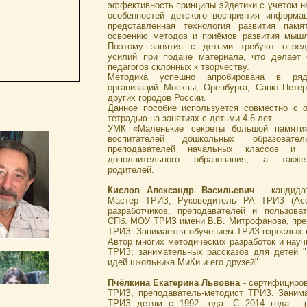
эффективность принципы эйдетики с учетом н
особенностей детского восприятия информа
представленная технология развития памя
освоению методов и приёмов развития мыш
Поэтому занятия с детьми требуют опред
усилий при подаче материала, что делает
педагогов склонных к творчеству.
Методика успешно апробирована в ряд
организаций Москвы, Оренбурга, Санкт-Петер
других городов России.
Данное пособие используется совместно с 
тетрадью на занятиях с детьми 4-6 лет.
УМК «Маленькие секреты большой памяти
воспитателей дошкольных образовател
преподавателей начальных классов и 
дополнительного образования, а также
родителей.
Кислов Александр Васильевич
- кандидат
Мастер ТРИЗ, Руководитель РА ТРИЗ (Асс
разработчиков, преподавателей и пользова
СПб. МОУ ТРИЗ имени В.В. Митрофанова, пре
ТРИЗ. Занимается обучением ТРИЗ взрослых и
Автор многих методических разработок и науч
ТРИЗ; занимательных рассказов для детей 
идей школьника МиКи и его друзей".
Пчёлкина Екатерина Львовна
- сертифициров
ТРИЗ, преподаватель-методист ТРИЗ. Заним
ТРИЗ детям с 1992 года. С 2014 года - р