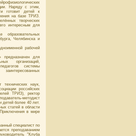
ейрофизиологических
ции. Наряду с этим,
ти готовит детей к
ления на базе ТРИЗ.
елённых творческих
 его интересным для
е образовательных
бурга, Челябинска и
одноименной рабочей
» предназначен для
ьных организаций,
педагогов системы
 заинтересованных
 технических наук,
оциации российских
телей ТРИЗ), ректор
подаватель-методист
 детей более 40 лет.
ных статей в области
"Приключения в мире
анный специалист по
ается преподаванием
уководитель "Клуба