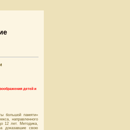
ие
и
 воображения детей и
ты большой памяти»
екса, направленного
о 12 лет. Методика,
на доказавшие свою