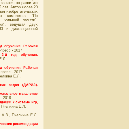
 занятия по развитию
 лет. Автор более 20
ния изобретательских
их комплекса: "По
 большой памяти".
ика", ведущая двух
ИЗ и дистанционной
д обучения. Рабочая
-пресс - 2017
2-й год обучения.
Е.Л.
д обучения. Рабочая
-пресс - 2017
челкина Е.Л.
ких задач (ДАРИЗ).
кциональное мышление
- 2018
дации к системе игр,
 Пчелкина Е.Л.
 А.В., Пчелкина Е.Л.
ические рекомендации