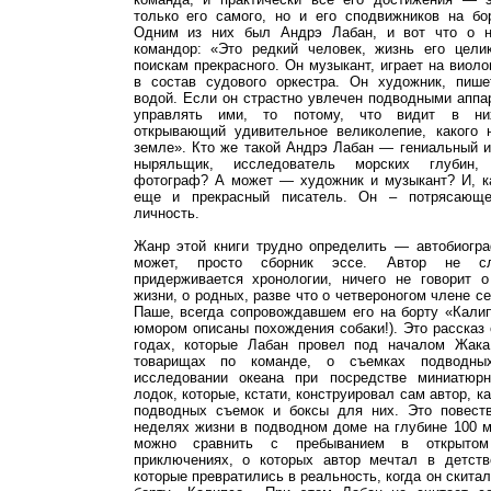
только его самого, но и его сподвижников на бо
Одним из них был Андрэ Лабан, и вот что о 
командор: «Это редкий человек, жизнь его цели
поискам прекрасного. Он музыкант, играет на виол
в состав судового оркестра. Он художник, пише
водой. Если он страстно увлечен подводными аппа
управлять ими, то потому, что видит в них
открывающий удивительное великолепие, какого 
земле». Кто же такой Андрэ Лабан — гениальный и
ныряльщик, исследователь морских глубин, 
фотограф? А может — художник и музыкант? И, к
еще и прекрасный писатель. Он – потрясающе
личность.
Жанр этой книги трудно определить — автобиогр
может, просто сборник эссе. Автор не с
придерживается хронологии, ничего не говорит 
жизни, о родных, разве что о четвероногом члене с
Паше, всегда сопровождавшем его на борту «Калип
юмором описаны похождения собаки!). Это рассказ 
годах, которые Лабан провел под началом Жака
товарищах по команде, о съемках подводн
исследовании океана при посредстве миниатюр
лодок, которые, кстати, конструировал сам автор, к
подводных съемок и боксы для них. Это повеств
неделях жизни в подводном доме на глубине 100 м
можно сравнить с пребыванием в открыто
приключениях, о которых автор мечтал в детств
которые превратились в реальность, когда он скита