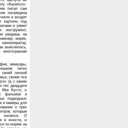
рту «Калипсо».
нем писал сам
ком посвящена
ончели и входит
т картины под
ратами и умеет
 инструмент,
не увидишь на
нженер, моряк,
кинооператор,
ак выяснилось,
 многогранная
афия, мемуары,
лишком четко
о своей личной
емьи, своем псе
со» (а с каким
о тех двадцати
 Ива Кусто, о
ых фильмов и
ных подводных
ак и камеры для
ование о трех
етров, которые
м космосе. О
е и юности, и
лся по морям на