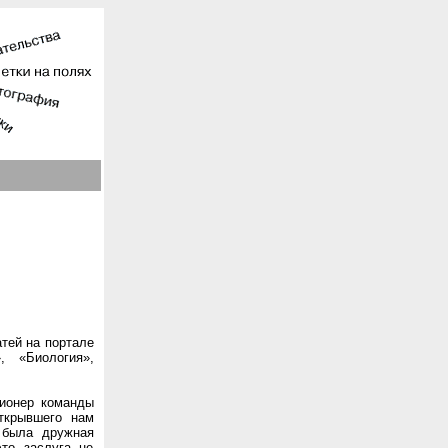
атей на портале
, «Биология»,
пионер команды
ткрывшего нам
 была дружная
то заслуга не