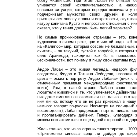
борту «Калипсо». При этом Лабан не считает се
упивается своей исключительностью, а наобо
опасные ситуации, которые нередко возникали у п
подчеркивает мужество своих друзей и колл
приоткрывает завесу славы и секретности, окуты
натуру капитана Кусто и непростые отношения с ни
сказал, что у гения должен быть легкий характер?
Но самые проникновенные страницы – это, коне
художника о синем цвете, цвете чистой воды: «Я о
на «Калипсо» мир, который совсем не безмолвный, 
считать, – он текучий, густой и голубой, в котором 
силе Архимеда, находится как бы в невесомо
бесконечности, вот почему я пишу свои картины под
Андрэ Лабан – это живая легенда, недаром фи
создатели, Федор и Татьяна Лебедева, назвали «
цвета – эскиз к портрету Андрэ Лабана» (диск с
отмеченным премиями международных фестивале
книге). Увы, в нашей стране Лабана знают тол
любители живописи и те, кто увлекается дайвингом
них даже смогли познакомиться не только с его ка
ним лично, потому что он не раз приезжал в нашу
немного говорит по-русски. Несмотря на солидный 
восемьдесят), Лабан продолжает нырять, писать по
и пропагандировать дайвинг. Теперь, благодаря 
можем познакомиться с еще одной стороной его дар
Жаль только, что из-за ограниченного тиража – 100
«Притяжение синевы» вряд ли дойдет до широк