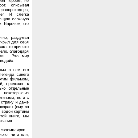
бя героем, не
рот, описывая
ервопроходцев,
ег. И слегка
вающую сложную
м. Впрочем, кто
чно, раздумья
ткрыл для себя
как это принято
тело, благодаря
сти…. Это мир
 водой».
льм о нем его
Легенда синего
 этим фильмом,
й, приложен к
ько отдельные
 – некоторые из
ртинами, но и с
 страну и даже
возраст (ему за
д водой картины
этой книге, мы
ования.
0 экземпляров –
ого читателя,