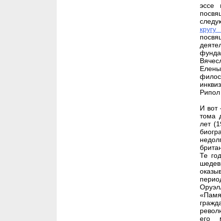
эссе 
посвя
следу
кругу
посвя
деяте
фунда
Вячес
Елены
филос
инкви
Рипол 
И вот
тома 
лет (
биогр
недолг
брита
Те го
шедев
оказы
перио
Оруэлл
«Пам
граж
револ
его 