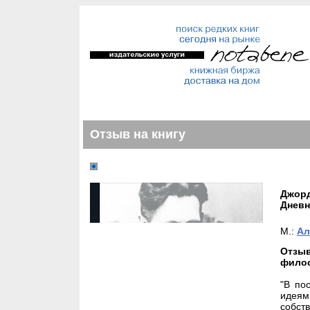
Отзыв на книгу
Джор
Дневн
М.:
Ал
Отзы
фило
"В по
идеям
собст