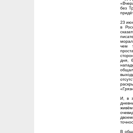
«Вчера
без Т
придё
23 ию
в Рос
сказа
писат
морал
чем 
прост
сторон
дня, 
напад
общал
выход
отсут
раскр
«Гряз
И, в 
дневн
живём
очеви
двоем
точнос
В общ