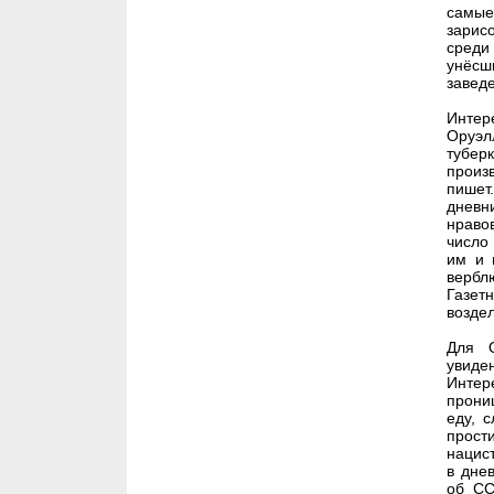
самые
зарис
среди
унёсш
завед
Интер
Оруэл
тубер
произ
пишет
дневн
нраво
число
им и 
вербл
Газет
возде
Для О
увиде
Инте
прони
еду, 
прост
нацис
в дне
об СС