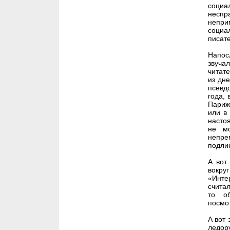
соци
неспр
непри
социа
писат
Напос
звуча
читат
из дн
псевд
года,
Парижа
или в
насто
не мо
непре
подли
А вот
вокру
«Инте
считал
то об
посмот
А вот 
ледор