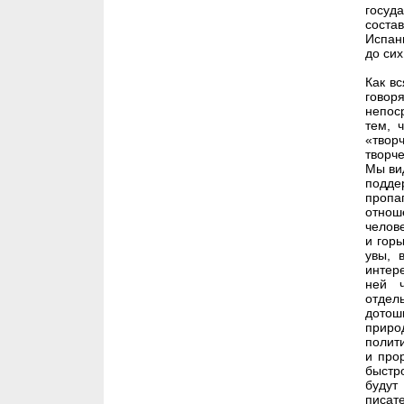
госуд
соста
Испан
до сих
Как в
говор
непос
тем, 
«твор
творче
Мы ви
подде
пропа
отнош
челов
и гор
увы, 
интер
ней ч
отдел
дотош
приро
полит
и про
быстр
буду
писат