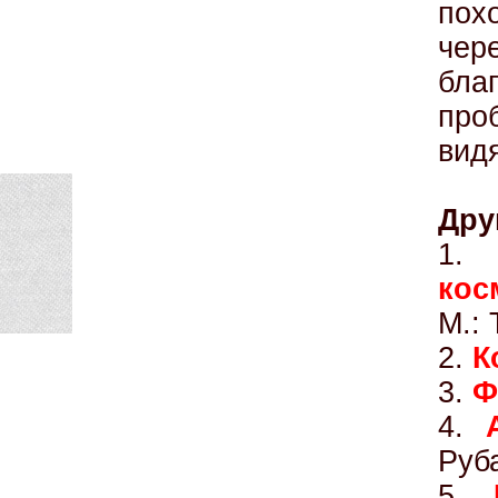
пох
чер
бл
про
вид
Дру
1
кос
М.: 
2.
К
3.
Ф
4.
Руб
5.