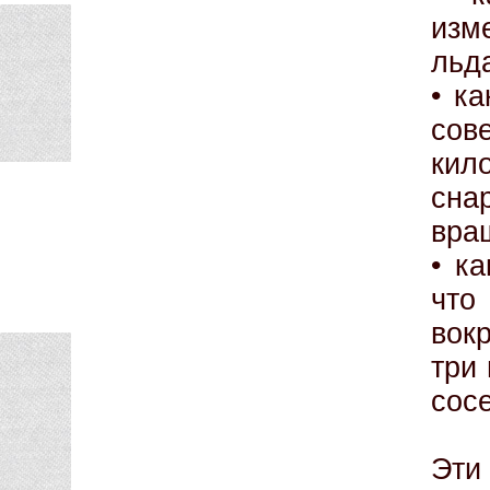
изм
льд
• к
сов
кил
сна
вра
• к
что
вокр
три
сос
Эти