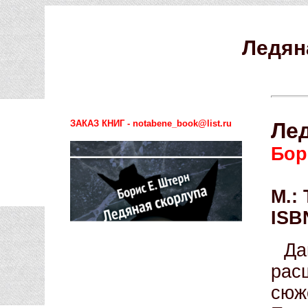
Ледян
ЗАКАЗ КНИГ - notabene_book@list.ru
Ле
Бор
М.: 
ISB
Д
рас
сю