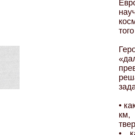
Евр
нау
кос
того
Гер
«д
пре
реш
зада
• ка
км,
тве
• к