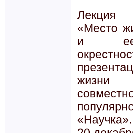
Лекция
«Место ж
и ее
окрестн
презента
жизни 
совмес
популяр
«Научка».
20 декабр