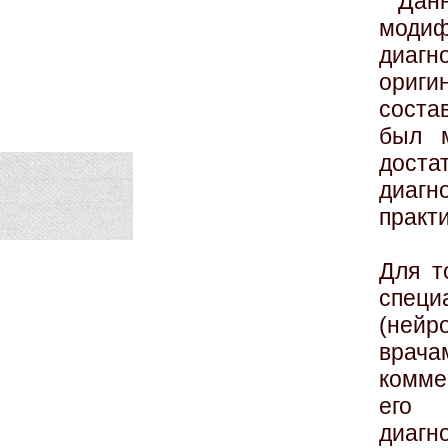
Дан
моди
диагн
ори
соста
был 
дос
диагн
практ
Для т
спец
(ней
врача
комме
его 
диагно