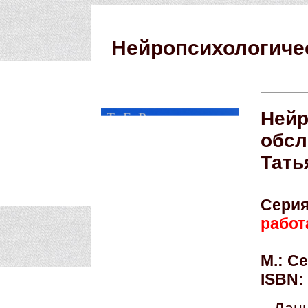
Нейропсихологиче
Нейр
обсл
Тать
Сери
работ
М.: Се
ISBN: