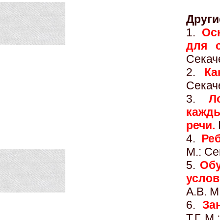
Други
1.
Ос
для 
Секач
2.
Ка
Секач
3.
Л
кажд
речи.
4.
Ре
М.: Се
5.
Обу
усло
А.В. М
6.
За
Т.Г. М