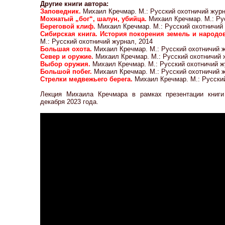
Другие книги автора:
Заповедник.
Михаил Кречмар. М.: Русский охотничий журн
Мохнатый „бог“, шалун, убийца.
Михаил Кречмар. М.: Ру
Береговой клиф.
Михаил Кречмар. М.: Русский охотничий
Сибирская книга. История покорения земель и народо
М.: Русский охотничий журнал, 2014
Большая охота.
Михаил Кречмар. М.: Русский охотничий ж
Север и оружие.
Михаил Кречмар. М.: Русский охотничий 
Выбор оружия.
Михаил Кречмар. М.: Русский охотничий ж
Большой побег.
Михаил Кречмар. М.: Русский охотничий ж
Стрелки медвежьего берега.
Михаил Кречмар. М.: Русский
Лекция Михаила Кречмара в рамках презентации книги 
декабря 2023 года.