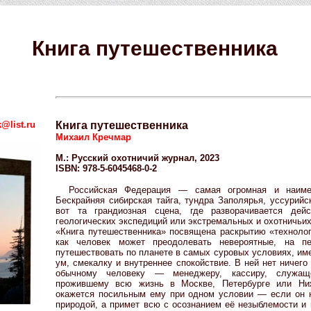
Книга путешественника
@list.ru
Книга путешественника
Михаил Кречмар
М.: Русский охотничий журнал, 2023
ISBN: 978-5-6045468-0-2
Российская Федерация — самая огромная и наиме
Бескрайняя сибирская тайга, тундра Заполярья, уссурий
вот та грандиозная сцена, где разворачивается дейс
геологических экспедиций или экстремальных и охотничьих
«Книга путешественника» посвящена раскрытию «технолог
как человек может преодолевать невероятные, на пе
путешествовать по планете в самых суровых условиях, и
ум, смекалку и внутреннее спокойствие. В ней нет ничего
обычному человеку — менеджеру, кассиру, служащ
прожившему всю жизнь в Москве, Петербурге или Ни
окажется посильным ему при одном условии — если он н
природой, а примет всю с осознанием её незыблемости и 