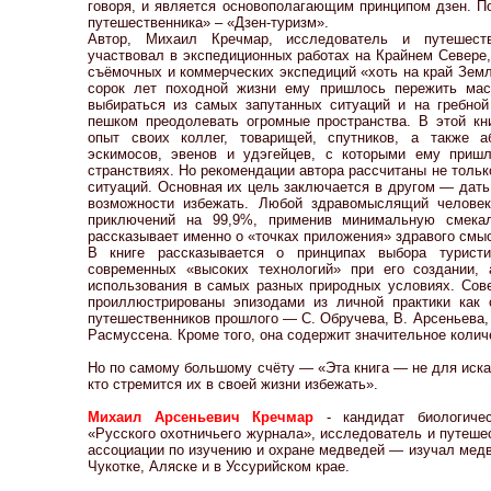
говоря, и является основополагающим принципом дзен. П
путешественника» – «Дзен-туризм».
Автор, Михаил Кречмар, исследователь и путешест
участвовал в экспедиционных работах на Крайнем Севере,
съёмочных и коммерческих экспедиций «хоть на край Земли
сорок лет походной жизни ему пришлось пережить мас
выбираться из самых запутанных ситуаций и на гребной
пешком преодолевать огромные пространства. В этой кн
опыт своих коллег, товарищей, спутников, а также 
эскимосов, эвенов и удэгейцев, с которыми ему приш
странствиях. Но рекомендации автора рассчитаны не толь
ситуаций. Основная их цель заключается в другом — дать
возможности избежать. Любой здравомыслящий человек
приключений на 99,9%, применив минимальную смекал
рассказывает именно о «точках приложения» здравого смыс
В книге рассказывается о принципах выбора туристи
современных «высоких технологий» при его создании, 
использования в самых разных природных условиях. Сове
проиллюстрированы эпизодами из личной практики как 
путешественников прошлого — С. Обручева, В. Арсеньева, 
Расмуссена. Кроме того, она содержит значительное колич
Но по самому большому счёту — «Эта книга — не для иска
кто стремится их в своей жизни избежать».
Михаил Арсеньевич Кречмар
- кандидат биологичес
«Русского охотничьего журнала», исследователь и путеш
ассоциации по изучению и охране медведей — изучал медв
Чукотке, Аляске и в Уссурийском крае.