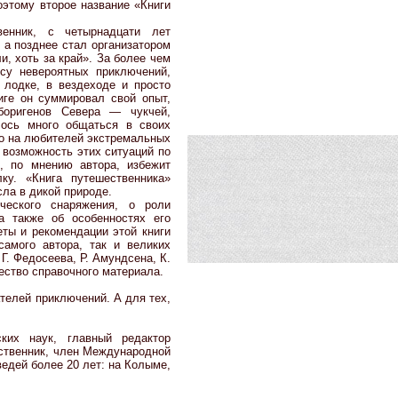
оэтому второе название «Книги
венник, с четырнадцати лет
 а позднее стал организатором
, хоть за край». За более чем
су невероятных приключений,
 лодке, в вездеходе и просто
иге он суммировал свой опыт,
аборигенов Севера — чукчей,
лось много общаться в своих
ко на любителей экстремальных
 возможность этих ситуаций по
, по мнению автора, избежит
ку. «Книга путешественника»
ла в дикой природе.
ческого снаряжения, о роли
а также об особенностях его
ты и рекомендации этой книги
самого автора, так и великих
Г. Федосеева, Р. Амундсена, К.
ество справочного материала.
телей приключений. А для тех,
ких наук, главный редактор
ественник, член Международной
едей более 20 лет: на Колыме,