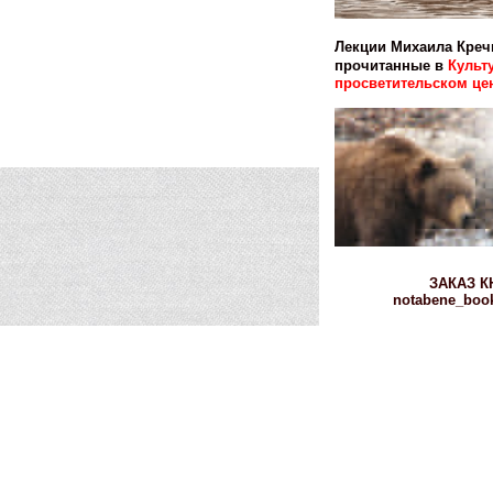
Лекции Михаила Креч
прочитанные в
Культ
просветительском цен
ЗАКАЗ К
notabene_book