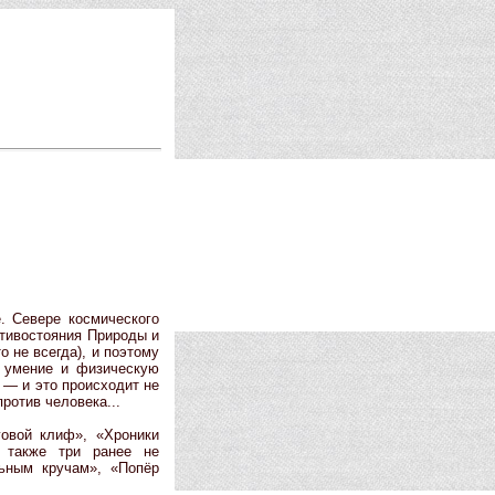
. Севере космического
отивостояния Природы и
о не всегда), и поэтому
 умение и физическую
а — и это происходит не
ротив человека...
говой клиф», «Хроники
а также три ранее не
ьным кручам», «Попёр