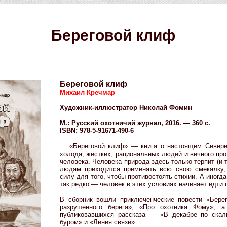
Береговой клиф
Береговой клиф
Михаил Кречмар
Художник-иллюстратор Николай Фомин
М.: Русский охотничий журнал, 2016. — 360 с.
ISBN: 978-5-91671-490-6
«Береговой клиф» — книга о настоящем Севере
холода, жёстких, рациональных людей и вечного пр
человека. Человека природа здесь только терпит (и т
людям приходится применять всю свою смекалку,
силу для того, чтобы противостоять стихии. А иногд
так редко — человек в этих условиях начинает идти п
В сборник вошли приключенческие повести «Бере
разрушенного берега», «Про охотника Фому», 
публиковавшихся рассказа — «В декабре по скал
буром» и «Линия связи».