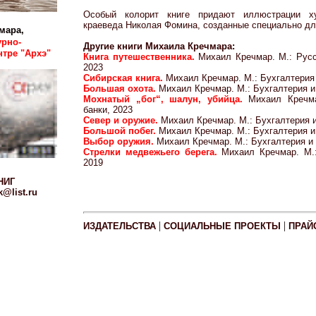
Особый колорит книге придают иллюстрации ху
краеведа Николая Фомина, созданные специально дл
мара,
урно-
Другие книги Михаила Кречмара:
тре "Архэ"
Книга путешественника.
Михаил Кречмар. М.: Русс
2023
Сибирская книга.
Михаил Кречмар. М.: Бухгалтерия 
Большая охота.
Михаил Кречмар. М.: Бухгалтерия и 
Мохнатый „бог“, шалун, убийца.
Михаил Кречма
банки, 2023
Север и оружие.
Михаил Кречмар. М.: Бухгалтерия и
Большой побег.
Михаил Кречмар. М.: Бухгалтерия и 
Выбор оружия.
Михаил Кречмар. М.: Бухгалтерия и 
Стрелки медвежьего берега.
Михаил Кречмар. М.:
2019
НИГ
@list.ru
|
|
ИЗДАТЕЛЬСТВА
СОЦИАЛЬНЫЕ ПРОЕКТЫ
ПРАЙ