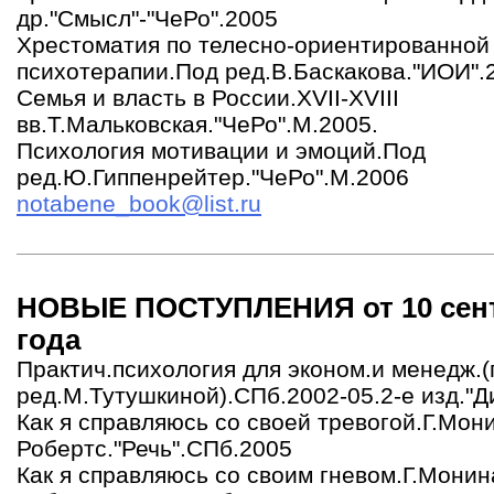
др."Смысл"-"ЧеРо".2005
Хрестоматия по телесно-ориентированной
психотерапии.Под ред.В.Баскакова."ИОИ".
Семья и власть в России.XVII-XVIII
вв.Т.Мальковская."ЧеРо".М.2005.
Психология мотивации и эмоций.Под
ред.Ю.Гиппенрейтер."ЧеРо".М.2006
notabene_book@list.ru
НОВЫЕ ПОСТУПЛЕНИЯ от 10 сент
года
Практич.психология для эконом.и менедж.(
ред.М.Тутушкиной).СПб.2002-05.2-е изд."Д
Как я справляюсь со своей тревогой.Г.Мон
Робертс."Речь".СПб.2005
Как я справляюсь со своим гневом.Г.Монин