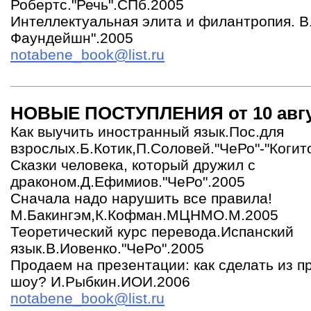
Робертс."Речь".СПб.2005
Интеллектуальная элита и филантропия. 
Фаундейшн".2005
notabene_book@list.ru
НОВЫЕ ПОСТУПЛЕНИЯ от 10 авгус
Как выучить иностранный язык.Пос.для
взрослых.Б.Котик,П.Соловей."ЧеРо"-"Когит
Сказки человека, который дружил с
драконом.Д.Ефимиов."ЧеРо".2005
Сначала надо нарушить все правила!
М.Бакингэм,К.Кофман.МЦНМО.М.2005
Теоретический курс перевода.Испанский
язык.В.Иовенко."ЧеРо".2005
Продаем на презентации: как сделать из п
шоу? И.Рыбкин.ИОИ.2006
notabene_book@list.ru