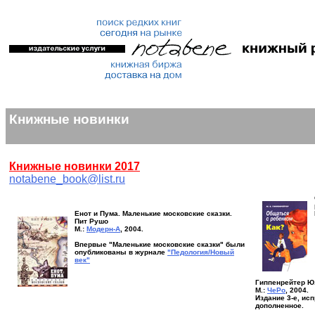
Книжные новинки
Книжные новинки 2017
notabene_book@list.ru
Енот и Пума. Маленькие московские сказки.
Пит Рушо
М.:
Модерн-А
, 2004.
Впервые "Маленькие московские сказки" были
опубликованы в журнале
"Педология/Новый
век"
Гиппенрейтер Ю
М.:
ЧеРо
, 2004.
Издание 3-е, ис
дополненное.