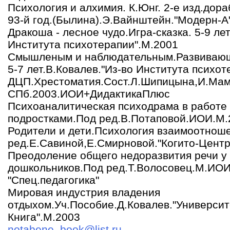
Психология и алхимия. К.Юнг. 2-е изд.дора
93-й год.(Былина).Э.Вайнштейн."Модерн-А
Дракоша - лесное чудо.Игра-сказка. 5-9 лет
Института психотерапии".М.2001
Смышленым и наблюдательным.Развивающ
5-7 лет.В.Ковалев."Из-во Института психо
ДЦП.Хрестоматия.Сост.Л.Шипицына,И.Мам
СПб.2003.ИОИ+ДидактикаПлюс
Психоаналитическая психодрама в работе 
подростками.Под ред.В.Потаповой.ИОИ.М.
Родители и дети.Психология взаимоотнош
ред.Е.Савиной,Е.Смирновой."Когито-Центр
Преодоление общего недоразвития речи у
дошкольников.Под ред.Т.Волосовец.М.ИОИ
"Спец.педагогика"
Мировая индустрия владения
отдыхом.Уч.Пособие.Д.Ковалев."Университ
Книга".М.2003
notabene_book@list.ru