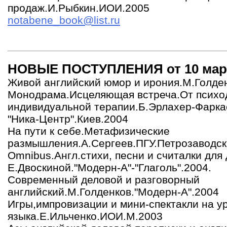
продаж.И.Рыбкин.ИОИ.2005
notabene_book@list.ru
НОВЫЕ ПОСТУПЛЕНИЯ от 10 март
Живой английский юмор и ирония.М.Голден
Монодрама.Исцеляющая встреча.От психо
индивидуальной терапии.Б.Эрлахер-Фаркас
"Ника-Центр".Киев.2004
На пути к себе.Метафизические
размышления.А.Сергеев.ПГУ.Петрозаводск
Omnibus.Англ.стихи, песни и считалки для
Е.Двоскиной."Модерн-А"-"Глаголь".2004.
Современный деловой и разговорный
английский.М.Голденков."Модерн-А".2004
Игры,импровизации и мини-спектакли на ур
языка.Е.Ильченко.ИОИ.М.2003