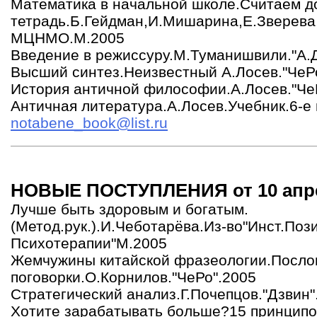
Математика в начальной школе.Считаем д
тетрадь.Б.Гейдман,И.Мишарина,Е.Зверева,
МЦНМО.М.2005
Введение в режиссуру.М.Туманишвили."А.Д
Высший синтез.Неизвестный А.Лосев."ЧеР
История античной философии.А.Лосев."Че
Античная литература.А.Лосев.Учебник.6-е 
notabene_book@list.ru
НОВЫЕ ПОСТУПЛЕНИЯ от 10 апре
Лучше быть здоровым и богатым.
(Метод.рук.).И.Чеботарёва.Из-во"Инст.Поз
Психотерапии"М.2005
Жемчужины китайской фразеологии.Посло
поговорки.О.Корнилов."ЧеРо".2005
Стратегический анализ.Г.Почепцов."Дзвин
Хотите зарабатывать больше?15 принцип