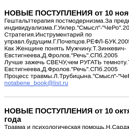
НОВЫЕ ПОСТУПЛЕНИЯ от 10 нояб
Гештальттерапия постмодернизма.За пред
индивидуализма.Г.Уилер."Смысл"-"ЧеРо".2
Стратегия.Инструментарий по
управл.будущим.Г.Почепцов.РЕФЛ-БУК.200
Как Женщине понять Мужчину.Т.Зинкевич-
Евстигнеева,Д.Фролов."Речь".СПб.2005
Лучше зажечь СВЕЧУ,чем РУГАТЬ темноту.
Евстигнеева,Д.Фролов."Речь".СПб.2005
Процесс травмы.Л.Трубицына."Смысл"-"Че
notabene_book@list.ru
НОВЫЕ ПОСТУПЛЕНИЯ от 10 октя
года
Травма и психологическая помощь.Н.Сард