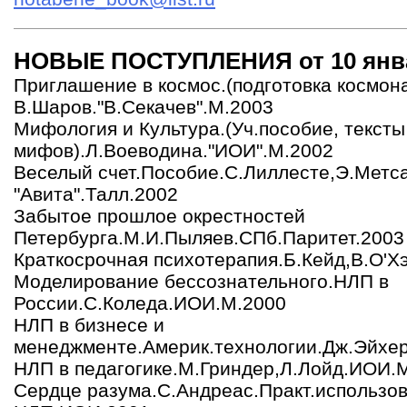
НОВЫЕ ПОСТУПЛЕНИЯ от 10 янва
Приглашение в космос.(подготовка космон
В.Шаров."В.Секачев".М.2003
Мифология и Культура.(Уч.пособие, тексты
мифов).Л.Воеводина."ИОИ".М.2002
Веселый счет.Пособие.С.Лиллесте,Э.Метса
"Авита".Талл.2002
Забытое прошлое окрестностей
Петербурга.М.И.Пыляев.СПб.Паритет.2003
Краткосрочная психотерапия.Б.Кейд,В.О'
Моделирование бессознательного.НЛП в
России.С.Коледа.ИОИ.М.2000
НЛП в бизнесе и
менеджменте.Америк.технологии.Дж.Эйхе
НЛП в педагогике.М.Гриндер,Л.Лойд.ИОИ.
Сердце разума.С.Андреас.Практ.использо