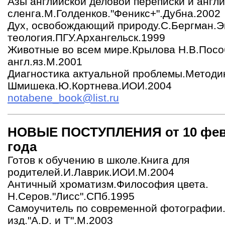
Азы английской деловой переписки и англи
сленга.М.Голденков."Феникс+".Дубна.2002
Дух, освобождающий природу.С.Бергман.Э
теология.ПГУ.Архангельск.1999
Животные во всем мире.Крылова Н.В.Посо
англ.яз.М.2001
Диагностика актуальной проблемы.Методи
Шмишека.Ю.Кортнева.ИОИ.2004
notabene_book@list.ru
НОВЫЕ ПОСТУПЛЕНИЯ от 10 фев
года
Готов к обучению в школе.Книга для
родителей.И.Лаврик.ИОИ.М.2004
Античный хроматизм.Философия цвета.
Н.Серов."Лисс".СПб.1995
Самоучитель по современной фотографии.
изд."А.D. и Т".М.2003