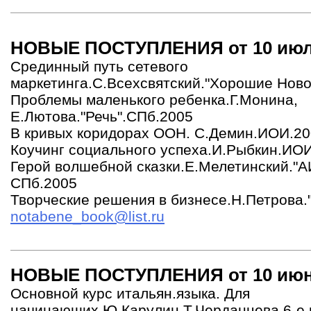
НОВЫЕ ПОСТУПЛЕНИЯ от 10 июля
Срединный путь сетевого
маркетинга.С.Всехсвятский."Хорошие Ново
Проблемы маленького ребенка.Г.Монина,
Е.Лютова."Речь".СПб.2005
В кривых коридорах ООН. С.Демин.ИОИ.2
Коучинг социального успеха.И.Рыбкин.ИО
Герой волшебной сказки.Е.Мелетинский."АИ
СПб.2005
Творческие решения в бизнесе.Н.Петрова.
notabene_book@list.ru
НОВЫЕ ПОСТУПЛЕНИЯ от 10 июня
Основной курс итальян.языка. Для
начинающих.Ю.Карулин,Т.Черданцева.6-е 