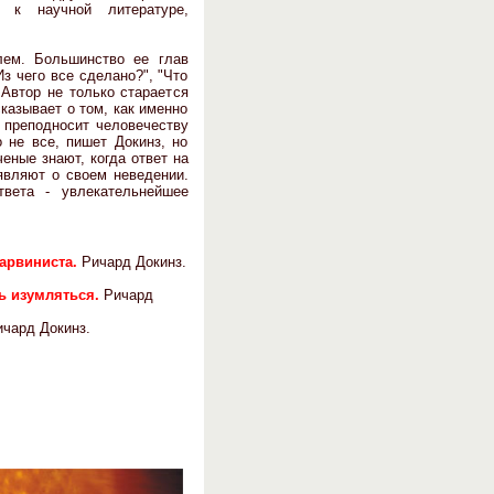
 к научной литературе,
лем. Большинство ее глав
з чего все сделано?", "Что
 Автор не только старается
казывает о том, как именно
 преподносит человечеству
 не все, пишет Докинз, но
ченые знают, когда ответ на
являют о своем неведении.
твета - увлекательнейшее
дарвиниста.
Ричард Докинз.
ть изумляться.
Ричард
ичард Докинз.