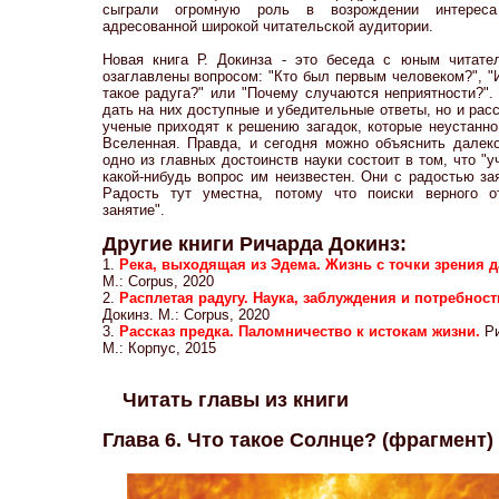
сыграли огромную роль в возрождении интереса
адресованной широкой читательской аудитории.
Новая книга Р. Докинза - это беседа с юным читате
озаглавлены вопросом: "Кто был первым человеком?", "И
такое радуга?" или "Почему случаются неприятности?".
дать на них доступные и убедительные ответы, но и расс
ученые приходят к решению загадок, которые неустанно
Вселенная. Правда, и сегодня можно объяснить далеко
одно из главных достоинств науки состоит в том, что "у
какой-нибудь вопрос им неизвестен. Они с радостью за
Радость тут уместна, потому что поиски верного о
занятие".
Другие книги Ричарда Докинз:
1.
Река, выходящая из Эдема. Жизнь с точки зрения 
М.: Corpus, 2020
2.
Расплетая радугу. Наука, заблуждения и потребнос
Докинз. М.: Corpus, 2020
3.
Рассказ предка. Паломничество к истокам жизни.
Р
М.: Корпус, 2015
Читать главы из книги
Глава 6. Что такое Солнце? (фрагмент)