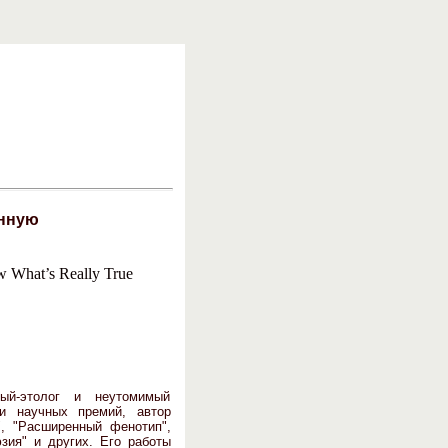
енную
 What’s Really True
ый-этолог и неутомимый
 и научных премий, автор
", "Расширенный фенотип",
зия" и других. Его работы