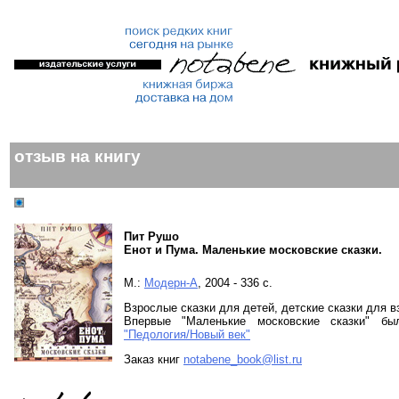
отзыв на книгу
Пит Рушо
Енот и Пума. Маленькие московские сказки.
М.:
Модерн-А
, 2004 - 336 с.
Взрослые сказки для детей, детские сказки для в
Впервые "Маленькие московские сказки" бы
"Педология/Новый век"
Заказ книг
notabene_book@list.ru