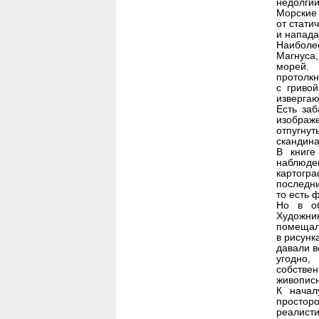
недолгий
Морские
от стати
и напада
Наиболе
Магнуса
морей. 
протолкн
с гриво
извергаю
Есть заб
изображ
отпугн
скандина
В книге
наблюд
картогр
последни
то есть 
Но в об
Художни
помещали
в рисунк
давали в
угодно,
собств
живописн
К начал
простор
реалис