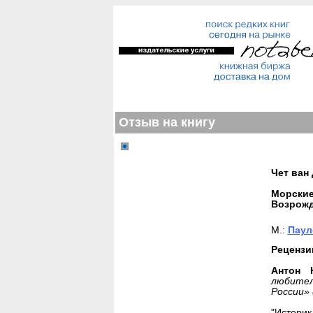
Отзыв на книгу
Чет ван
Морские
Возрож
М.:
Паул
Рецензи
Антон 
любител
России»
"Историк