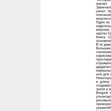
изучал 
Замечате
узнал п
описани
морского
Один из 
издатель
морских 
картах С
Книга с
основно
В те дав
Большие
стилизо
нарисо
простира
отражал
дидакт
нереаль
или для 
Некоторы
в длину
создавал
знати и 
Второй 
утилита
рисова
приморск
указани