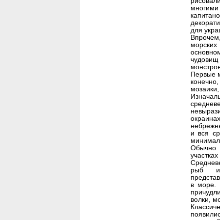
рисовал
многими
капитан
декорати
для укра
Впрочем
морских
основно
чудовищ 
монстров
Первые м
конечно
мозаики,
Изначал
среднев
невыраз
окраинах
небрежны
и вся ср
минимали
Обычно 
участках
Среднев
рыб и
представ
в море.
причудл
волки, м
Классиче
появили