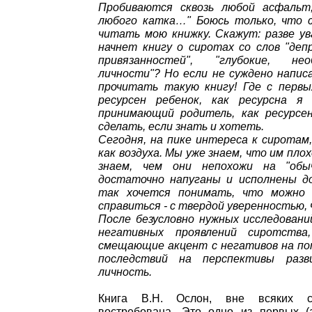
Пробиваются сквозь любой асфальт
любого катка…" Боюсь только, что 
читать мою книжку. Скажут: разве у
начнет книгу о сиротах со слов "деп
привязанностей", "глубокие, не
личности"? Но если не суждено напис
прочитать такую книгу! Где с первы
ресурсен ребенок, как ресурсна я
принимающий родитель, как ресурсе
сделать, если знать и хотеть.
Сегодня, на пике интереса к сиротам
как воздуха. Мы уже знаем, что им плох
знаем, чем они непохожи на "об
достаточно напуганы и исполнены д
так хочется понимать, что можно
справиться - с твердой уверенностью
После безусловно нужных исследован
негативных проявлений сиротств
смещающие акцент с негативов на по
последствий на перспективы раз
личность.
Книга В.Н. Ослон, вне всяких с
востребована. Это одно из первых (