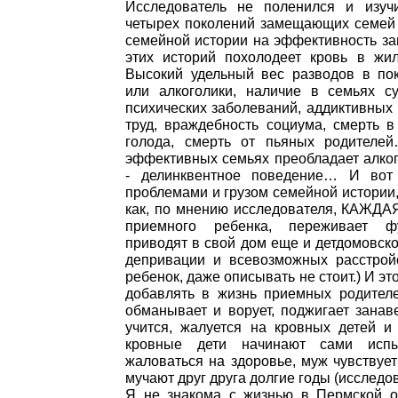
Исследователь не поленился и изуч
четырех поколений замещающих семей (
семейной истории на эффективность за
этих историй похолодеет кровь в жил
Высокий удельный вес разводов в пок
или алкоголики, наличие в семьях су
психических заболеваний, аддиктивных
труд, враждебность социума, смерть в
голода, смерть от пьяных родителей…
эффективных семьях преобладает алко
- делинквентное поведение… И вот
проблемами и грузом семейной истории, 
как, по мнению исследователя, КАЖДА
приемного ребенка, переживает фу
приводят в свой дом еще и детдомовско
депривации и всевозможных расстройс
ребенок, даже описывать не стоит.) И эт
добавлять в жизнь приемных родител
обманывает и ворует, поджигает занаве
учится, жалуется на кровных детей и
кровные дети начинают сами исп
жаловаться на здоровье, муж чувствуе
мучают друг друга долгие годы (исслед
Я не знакома с жизнью в Пермской об