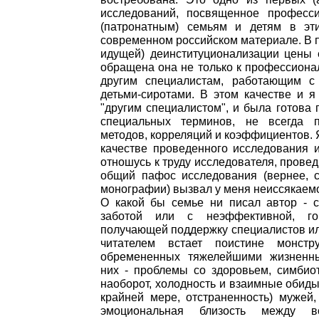
исследований, посвященное профес
(патронатным) семьям и детям в эт
современном российском материале. В 
идущей) деинституционализации цены е
обращена она не только к профессиона
другим специалистам, работающим 
детьми-сиротами. В этом качестве и я
"другим специалистом", и была готова 
специальных терминов, не всегда п
методов, корреляций и коэффициентов. Я
качестве проведенного исследования 
отношусь к труду исследователя, прове
общий пафос исследования (вернее, с
монографии) вызвал у меня неиссякаем
О какой бы семье ни писал автор - 
заботой или с неэффективной, го
получающей поддержку специалистов ил
читателем встает поистине монстр
обремененных тяжелейшими жизненн
них - проблемы со здоровьем, симбио
наоборот, холодность и взаимные обиды,
крайней мере, отстраненность) мужей
эмоциональная близость между в