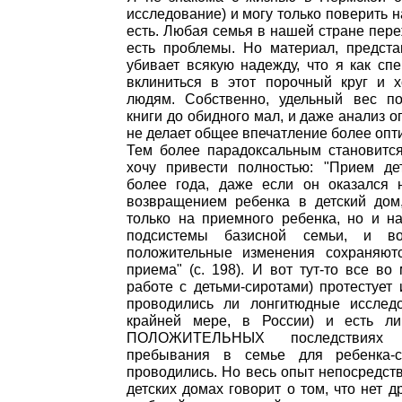
исследование) и могу только поверить на
есть. Любая семья в нашей стране пере
есть проблемы. Но материал, предста
убивает всякую надежду, что я как спе
вклиниться в этот порочный круг и х
людям. Собственно, удельный вес по
книги до обидного мал, и даже анализ
не делает общее впечатление более оп
Тем более парадоксальным становится
хочу привести полностью: "Прием де
более года, даже если он оказался 
возвращением ребенка в детский дом,
только на приемного ребенка, но и н
подсистемы базисной семьи, и во
положительные изменения сохраняют
приема" (с. 198). И вот тут-то все во
работе с детьми-сиротами) протестует
проводились ли лонгитюдные исслед
крайней мере, в России) и есть л
ПОЛОЖИТЕЛЬНЫХ последствиях
пребывания в семье для ребенка-
проводились. Но весь опыт непосредст
детских домах говорит о том, что нет д