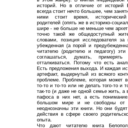
историй. Но в отличие от историй 
всегда стоит нечто большее, чем заня
ними стоит время, исторический
родителей (опять же в историко-социал
шире - не больше не меньше чем архет
точно такой же общедоступный жите
словами, позиция исследователя за 
убежденная (а порой и предубежденн
читателю (родителю и педагогу) эти
соглашаться, думать, примерят
отталкиваться. Потому что есть анал
Есть предложения выхода. И каждая ис
артефакт, выдернутый из всякого конт
проблеме. Проблеме, которая может в
то-то и то-то или не делать того-то и т
так-то (и даже не одной семье жить, а 
пафоса в них нет, а есть понимани
большом мире и не свободны от е
неоднозначны эти книги. Но они будя
действия в сфере своего родительско
опыта.
Что дают читателю книга Белопол