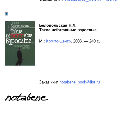
Белопольская Н.Л.
Такие неformatные взрослые...
М.:
Когито-Центр
, 2008. — 240 с.
Заказ книг
notabene_book@list.ru