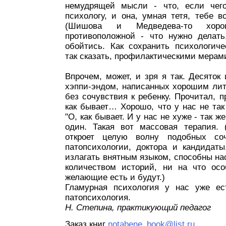
немудрящей мысли - что, если чего
психологу, и она, умная тетя, тебе в
(Шишова и Медведева-то хор
противоположной - что нужно делать
обойтись. Как сохранить психологиче
так сказать, профилактическими мерами
Впрочем, может, и зря я так. Десяток
хэппи-эндом, написанных хорошим ли
без сочувствия к ребенку. Прочитал, п
как бывает… Хорошо, что у нас не так
"О, как бывает. И у нас не хуже - так ж
один. Такая вот массовая терапия. 
откроет целую волну подобных со
патопсихологии, доктора и кандидаты
излагать внятным языком, способны н
количеством историй, ни на что осо
желающие есть и будут.)
Гламурная психология у нас уже ес
патопсихология.
Н. Степина, практикующий педагог
Заказ книг
notabene_book@list.ru