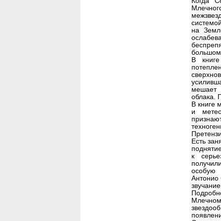
Когда С
Млечного
межзвез
системо
на Земл
ослабева
беспреп
большом
В книге
потеплен
сверхно
усиливша
мешает 
облака. 
В книге 
и метео
признают
техноге
Претензи
Есть зан
поднятие
к серье
получили
особую 
Антонио 
звучание
Подробно
Млечно
звездооб
появлен