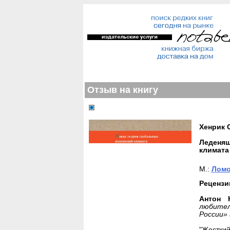
Отзыв на книгу
Хенрик 
Леденящ
климата
М.:
Ломо
Рецензи
Антон 
любител
России»
"Жесткий