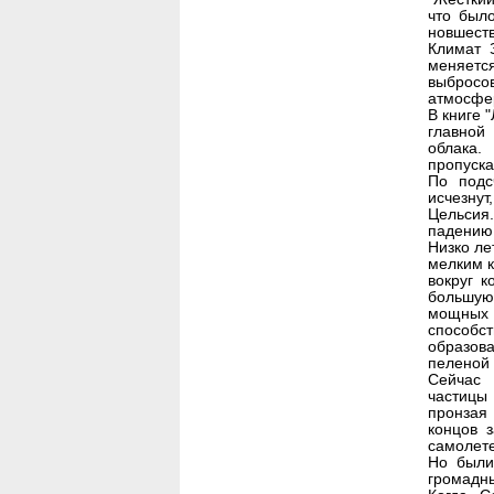
что был
новшеств
Климат 
меняетс
выброс
атмосфе
В книге 
главной
облака.
пропуска
По подс
исчезнут
Цельсия
падению
Низко ле
мелким к
вокруг к
большую
мощных 
способс
образов
пеленой 
Сейчас 
частицы
пронзая
концов 
самолете
Но были
громадн