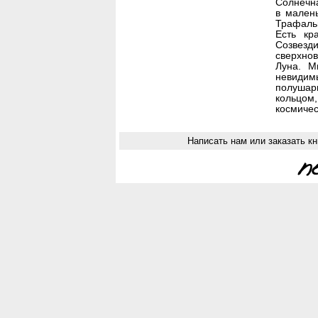
Солнечна
в мален
Трафальг
Есть кр
Созвезди
сверхно
Луна. М
невидим
полушар
кольцо
космичес
Написать нам или заказать кн