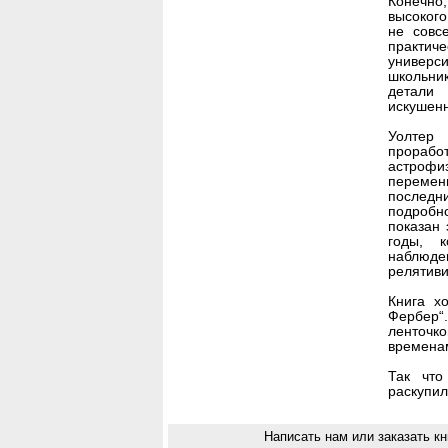
Конечно
высокого
не совс
практи
универс
школьник
детали
искушенн
Уолтер
прорабо
астроф
переменн
последн
подробн
показан 
годы, к
наблюде
релятиви
Книга х
Фербер“
ленточко
временам
Так что
раскупил
Написать нам или заказать кн