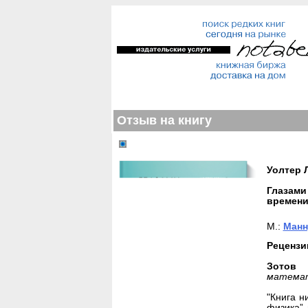
Отзыв на книгу
Уолтер 
Глазами
времен
М.:
Манн
Рецензи
Зотов 
математ
"Книга н
физика” 