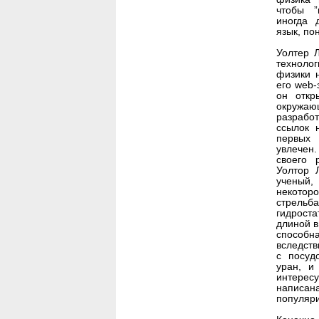
чтобы ”
иногда 
язык, по
Уолтер 
техноло
физики 
его web-
он откр
окружаю
разработ
ссылок 
первых 
увлечен.
своего 
Уолтор 
ученый,
некоторо
стрельб
гидрост
длиной в
способн
вследств
с посуд
уран, и
интерес
написан
популяри