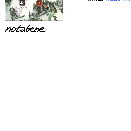
Заказ книг
notabene_book@