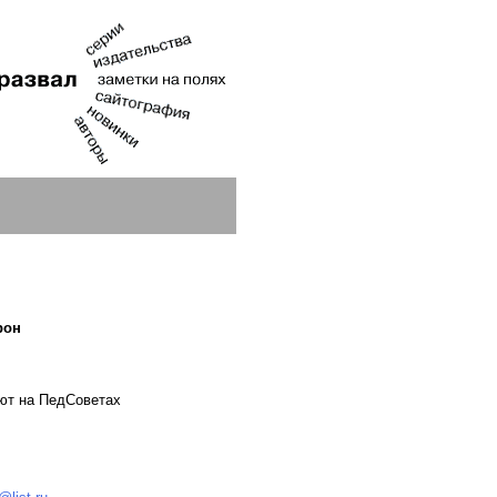
рон
ют на ПедСоветах