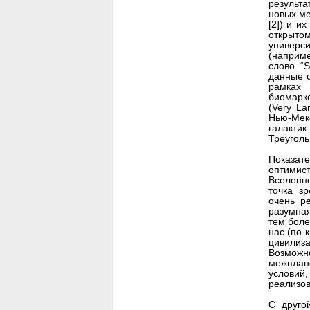
результ
новых ме
[2]) и и
открыто
универс
(наприме
слово “
данные о
рамках
биомарке
(Very La
Нью-Мекс
галакти
Треугольн
Показа
оптимис
Вселенн
точка з
очень р
разумная
тем боле
нас (по 
цивилиза
Возможно
межплан
условий,
реализов
С друго