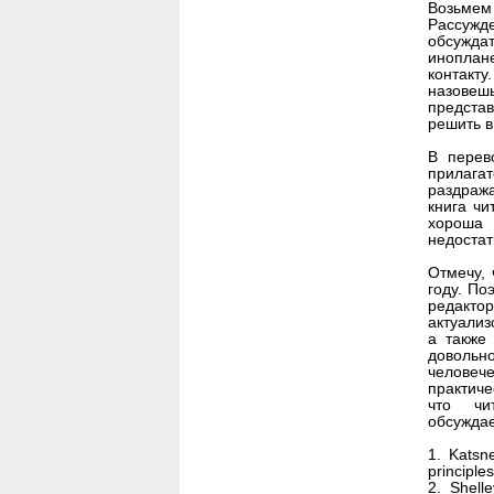
Возьмем
Рассужд
обсужд
иноплане
контакту
назовеш
представ
решить 
В перев
прилага
раздраж
книга чи
хороша 
недостат
Отмечу,
году. По
редакто
актуализ
а также
довольн
человече
практич
что чи
обсуждае
1. Katsn
principle
2. Shell