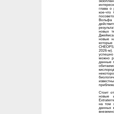
экзопла
интерес
глава о 
кое-что
посовет
Вольфа 
действит
результа
новых т
Джеймса
новые н
которые 
CHEOPS,
2026-м).
успешно 
можно ра
данные 
обитаем
кислоро
некото
биологи
известн
приближа
Стоит о
новые 
Extraterr
на том 
данных 
внеземн