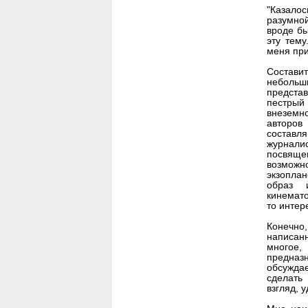
"Казало
разумной
вроде бы
эту тем
меня при
Состави
неболь
предста
пестрый
внеземн
авторов
составл
журнали
посвящ
возможн
экзоплан
образ 
кинемато
то интер
Конечно
написанн
многое,
предназ
обсужда
сделать
взгляд, у