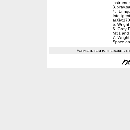
instrumen
3. xray.s
4. Enriq
Intellige
arXiv:17
5. Wright
6. Gray R
M31 and 
7. Wrigh
Space an
Написать нам или заказать кн