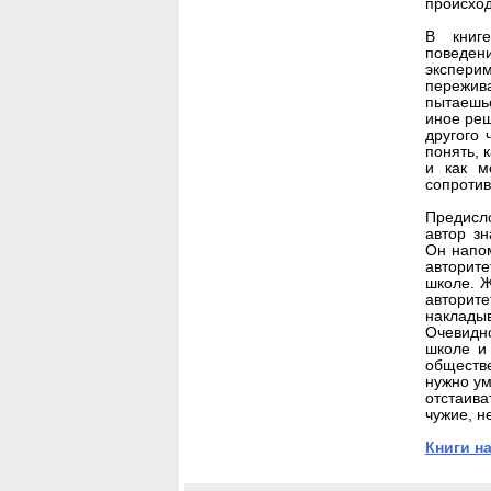
происход
В книг
поведен
экспери
пережив
пытаешьс
иное реш
другого 
понять, 
и как м
сопротив
Предисл
автор з
Он напом
авторит
школе. Ж
авторит
наклады
Очевидн
школе и
обществе
нужно ум
отстаив
чужие, н
Книги на