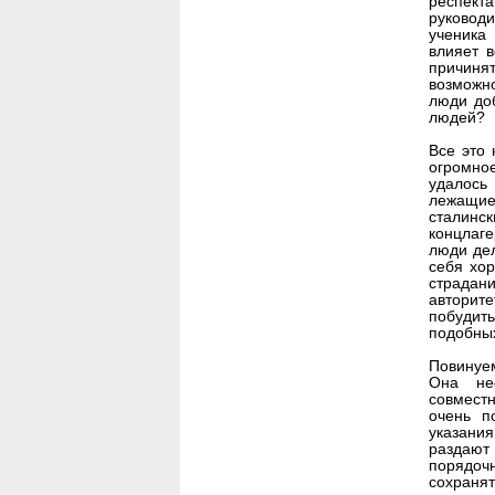
респекта
руководи
ученика
влияет в
причиня
возможно
люди доб
людей?
Все это
огромно
удалось
лежащие
сталинск
концлаге
люди де
себя хо
страдани
авторите
побуди
подобны
Повинуе
Она не
совместн
очень п
указани
раздаю
порядоч
сохран