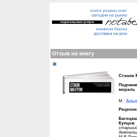
Отзыв на книгу
Стэнли 
Подчине
мораль
М.:
Альп
Рецензи
Багоцка
Купцов
старши
деятел
М.В.Лом