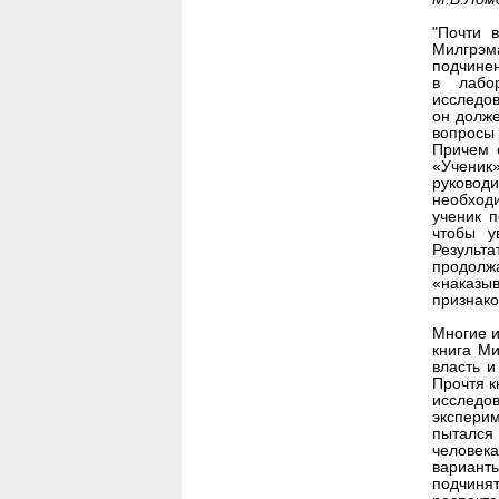
"Почти 
Милгрэ
подчине
в лабо
исследов
он долже
вопросы 
Причем 
«Учени
руково
необходи
ученик 
чтобы у
Результа
продолж
«наказыв
признако
Многие и
книга Ми
власть 
Прочтя к
исследо
экспери
пытался
человек
вариант
подчин