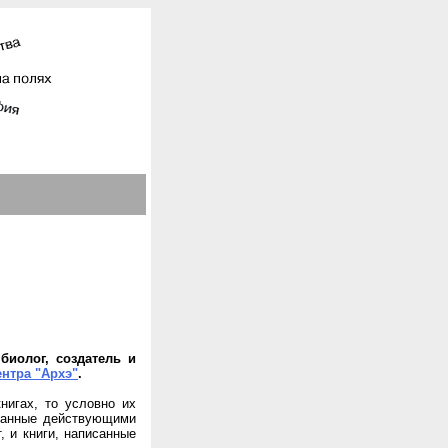
биолог, создатель и
ентра "Архэ"
.
нигах, то условно их
исанные действующими
, и книги, написанные