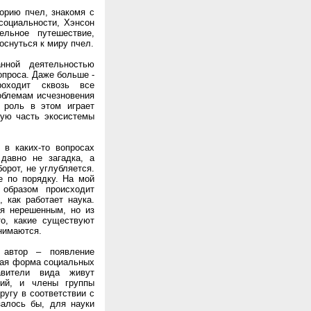
орию пчел, знакомя с
социальности, Хэнсон
ельное путешествие,
оснуться к миру пчел.
нной деятельностью
опроса. Даже больше -
роходит сквозь все
облемам исчезновения
ю роль в этом играет
ную часть экосистемы
 в каких-то вопросах
давно не загадка, а
орот, не углубляется.
е по порядку. На мой
 образом происходит
 как работает наука.
ся нерешенным, но из
то, какие существуют
инимаются.
 автор – появление
шая форма социальных
авители вида живут
ний, и члены группы
ругу в соответствии с
залось бы, для науки