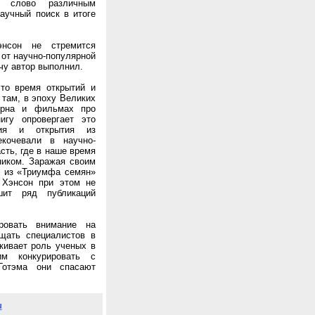
я слово различным
аучный поиск в итоге
нсон не стремится
 от научно-популярной
чу автор выполнил.
что время открытий и
 там, в эпоху Великих
ерна и фильмах про
игу опровергает это
ния и открытия из
кочевали в научно-
сть, где в наше время
ником. Заражая своим
я из «Триумфа семян»
 Хэнсон при этом не
ит ряд публикаций
ровать внимание на
щать специалистов в
ркивает роль ученых в
м конкурировать с
 Готэма они спасают
u