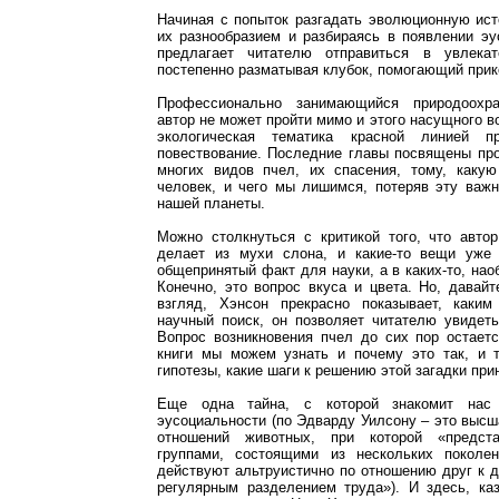
Начиная с попыток разгадать эволюционную ист
их разнообразием и разбираясь в появлении эу
предлагает читателю отправиться в увлекат
постепенно разматывая клубок, помогающий прик
Профессионально занимающийся природоохра
автор не может пройти мимо и этого насущного в
экологическая тематика красной линией п
повествование. Последние главы посвящены пр
многих видов пчел, их спасения, тому, каку
человек, и чего мы лишимся, потеряв эту важ
нашей планеты.
Можно столкнуться с критикой того, что автор
делает из мухи слона, и какие-то вещи уже 
общепринятый факт для науки, а в каких-то, наоб
Конечно, это вопрос вкуса и цвета. Но, давайт
взгляд, Хэнсон прекрасно показывает, каким
научный поиск, он позволяет читателю увидеть,
Вопрос возникновения пчел до сих пор остает
книги мы можем узнать и почему это так, и 
гипотезы, какие шаги к решению этой загадки пр
Еще одна тайна, с которой знакомит нас
эусоциальности (по Эдварду Уилсону – это выс
отношений животных, при которой «предст
группами, состоящими из нескольких поколе
действуют альтруистично по отношению друг к д
регулярным разделением труда»). И здесь, ка