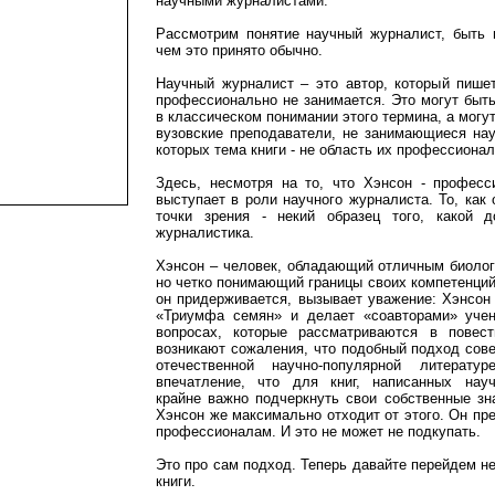
научными журналистами.
Рассмотрим понятие научный журналист, быть 
чем это принято обычно.
Научный журналист – это автор, который пишет
профессионально не занимается. Это могут быт
в классическом понимании этого термина, а могу
вузовские преподаватели, не занимающиеся нау
которых тема книги - не область их профессиона
Здесь, несмотря на то, что Хэнсон - професс
выступает в роли научного журналиста. То, как 
точки зрения - некий образец того, какой 
журналистика.
Хэнсон – человек, обладающий отличным биолог
но четко понимающий границы своих компетенций.
он придерживается, вызывает уважение: Хэнсон
«Триумфа семян» и делает «соавторами» учен
вопросах, которые рассматриваются в повест
возникают сожаления, что подобный подход сове
отечественной научно-популярной литерату
впечатление, что для книг, написанных нау
крайне важно подчеркнуть свои собственные зна
Хэнсон же максимально отходит от этого. Он пр
профессионалам. И это не может не подкупать.
Это про сам подход. Теперь давайте перейдем н
книги.