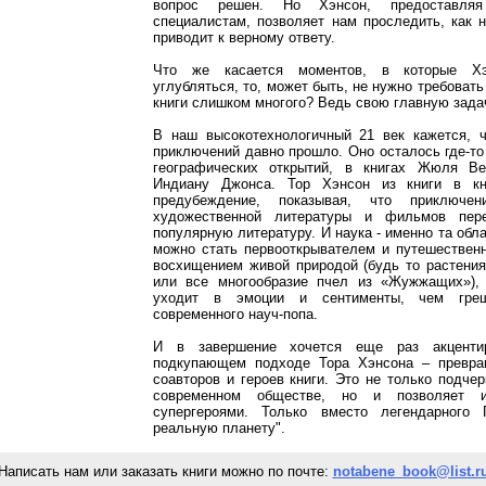
вопрос решен. Но Хэнсон, предоставля
специалистам, позволяет нам проследить, как н
приводит к верному ответу.
Что же касается моментов, в которые Хэ
углубляться, то, может быть, не нужно требовать
книги слишком многого? Ведь свою главную зада
В наш высокотехнологичный 21 век кажется, 
приключений давно прошло. Оно осталось где-то
географических открытий, в книгах Жюля В
Индиану Джонса. Тор Хэнсон из книги в кн
предубеждение, показывая, что приключе
художественной литературы и фильмов пере
популярную литературу. И наука - именно та обла
можно стать первооткрывателем и путешествен
восхищением живой природой (будь то растени
или все многообразие пчел из «Жужжащих»),
уходит в эмоции и сентименты, чем греш
современного науч-попа.
И в завершение хочется еще раз акценти
подкупающем подходе Тора Хэнсона – превра
соавторов и героев книги. Это не только подче
современном обществе, но и позволяет и
супергероями. Только вместо легендарного
реальную планету".
Написать нам или заказать книги можно по почте:
notabene_book@list.r