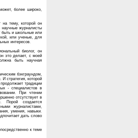
может, более широко,
 на тему, которой он
ь научные журналисты
т быть и школьные или
кой, или ученые, для
льных интересов.
иональный биолог, он
он это делает, с моей
должна быть научная
ическим бэкграундом,
 И стратегия, которой
 продолжает традиции
ых - специалистов в
вовании. При чтении
ршенно отсутствует в
ре. Порой создается
чными журналистами,
ния, умения, навыки.
едпочитает дать слово
епосредственно к теме