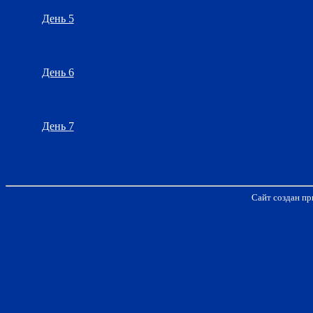
День 5
День 6
День 7
Сайт создан пр